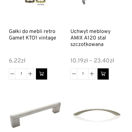
Gałki do mebli retro
Uchwyt meblowy
Gamet KTO1 vintage
AMIX A120 stal
szczotkowana
6.22
zł
10.19
zł
–
23.40
zł