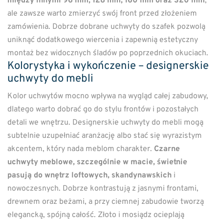
między innymi 96 mm, 128 mm, 160 mm oraz 320 mm
,
ale zawsze warto zmierzyć swój front przed złożeniem
zamówienia. Dobrze dobrane uchwyty do szafek pozwolą
uniknąć dodatkowego wiercenia i zapewnią estetyczny
montaż bez widocznych śladów po poprzednich okuciach.
Kolorystyka i wykończenie – designerskie
uchwyty do mebli
Kolor uchwytów mocno wpływa na wygląd całej zabudowy,
dlatego warto dobrać go do stylu frontów i pozostałych
detali we wnętrzu. Designerskie uchwyty do mebli mogą
subtelnie uzupełniać aranżację albo stać się wyrazistym
akcentem, który nada meblom charakter.
Czarne
uchwyty meblowe, szczególnie w macie, świetnie
pasują do wnętrz loftowych, skandynawskich
i
nowoczesnych. Dobrze kontrastują z jasnymi frontami,
drewnem oraz beżami, a przy ciemnej zabudowie tworzą
elegancką, spójną całość. Złoto i mosiądz ocieplają