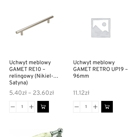
Uchwyt meblowy
Uchwyt meblowy
GAMET RE10 –
GAMET RETRO UP19 –
relingowy (Nikiel-
96mm
Satyna)
5.40
zł
–
23.60
zł
11.12
zł