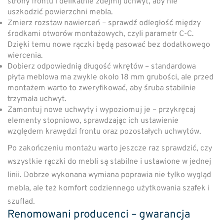
strony frontu i delikatnie zdejmij uchwyt, aby nie
uszkodzić powierzchni mebla.
Zmierz rozstaw nawierceń – sprawdź odległość między
środkami otworów montażowych, czyli parametr C-C.
Dzięki temu nowe rączki będą pasować bez dodatkowego
wiercenia.
Dobierz odpowiednią długość wkrętów – standardowa
płyta meblowa ma zwykle około 18 mm grubości, ale przed
montażem warto to zweryfikować, aby śruba stabilnie
trzymała uchwyt.
Zamontuj nowe uchwyty i wypoziomuj je – przykręcaj
elementy stopniowo, sprawdzając ich ustawienie
względem krawędzi frontu oraz pozostałych uchwytów.
Po zakończeniu montażu warto jeszcze raz sprawdzić, czy
wszystkie rączki do mebli są stabilne i ustawione w jednej
linii. Dobrze wykonana wymiana poprawia nie tylko wygląd
mebla, ale też komfort codziennego użytkowania szafek i
szuflad.
Renomowani producenci – gwarancja