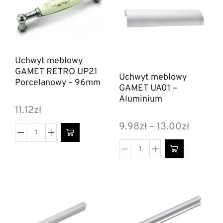
Uchwyt meblowy
GAMET RETRO UP21
Uchwyt meblowy
Porcelanowy – 96mm
GAMET UA01 –
Aluminium
11.12
zł
9.98
zł
–
13.00
zł