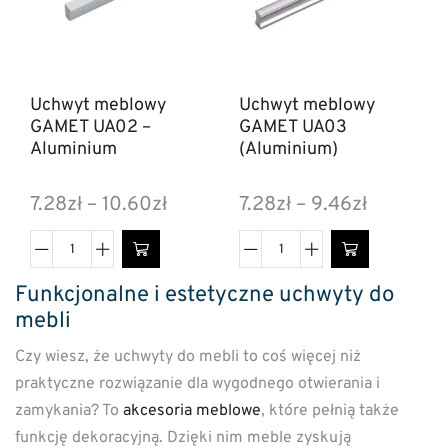
Uchwyt meblowy
Uchwyt meblowy
GAMET UA02 –
GAMET UA03
Aluminium
(Aluminium)
7.28
zł
–
10.60
zł
7.28
zł
–
9.46
zł
Funkcjonalne i estetyczne uchwyty do
mebli
Czy wiesz, że uchwyty do mebli to coś więcej niż
praktyczne rozwiązanie dla wygodnego otwierania i
zamykania? To
akcesoria meblowe
, które pełnią także
funkcję dekoracyjną. Dzięki nim meble zyskują