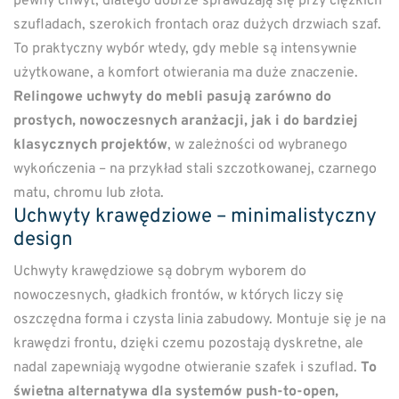
pewny chwyt, dlatego dobrze sprawdzają się przy ciężkich
szufladach, szerokich frontach oraz dużych drzwiach szaf.
To praktyczny wybór wtedy, gdy meble są intensywnie
użytkowane, a komfort otwierania ma duże znaczenie.
Relingowe uchwyty do mebli pasują zarówno do
prostych, nowoczesnych aranżacji, jak i do bardziej
klasycznych projektów
, w zależności od wybranego
wykończenia – na przykład stali szczotkowanej, czarnego
matu, chromu lub złota.
Uchwyty krawędziowe – minimalistyczny
design
Uchwyty krawędziowe są dobrym wyborem do
nowoczesnych, gładkich frontów, w których liczy się
oszczędna forma i czysta linia zabudowy. Montuje się je na
krawędzi frontu, dzięki czemu pozostają dyskretne, ale
nadal zapewniają wygodne otwieranie szafek i szuflad.
To
świetna alternatywa dla systemów push-to-open,