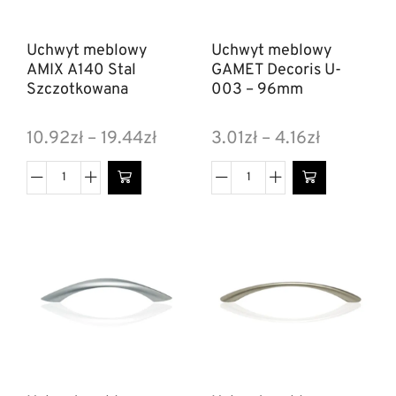
Uchwyt meblowy
Uchwyt meblowy
AMIX A140 Stal
GAMET Decoris U-
Szczotkowana
003 – 96mm
10.92
zł
–
19.44
zł
3.01
zł
–
4.16
zł