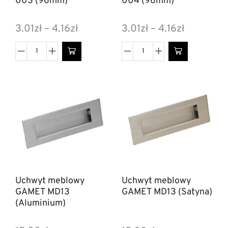
003 (96mm)
004 (96mm)
3.01
zł
–
4.16
zł
3.01
zł
–
4.16
zł
Uchwyt meblowy
Uchwyt meblowy
GAMET MD13
GAMET MD13 (Satyna)
(Aluminium)