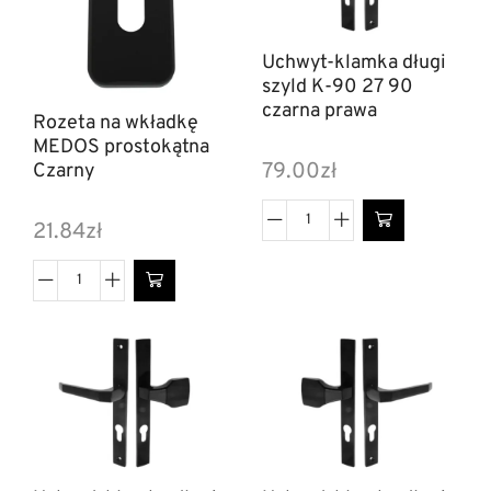
Uchwyt-klamka długi
szyld K-90 27 90
czarna prawa
Rozeta na wkładkę
MEDOS prostokątna
79.00
zł
Czarny
21.84
zł