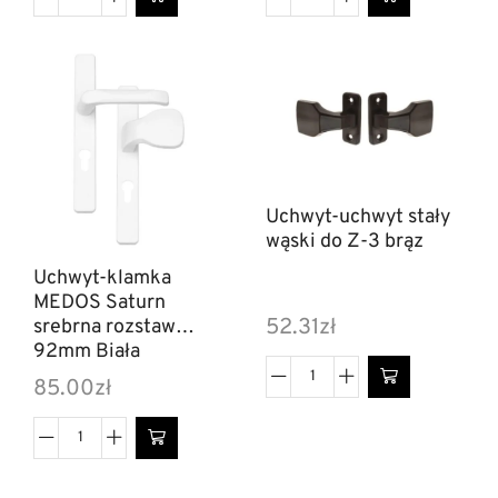
Uchwyt-uchwyt stały
wąski do Z-3 brąz
Uchwyt-klamka
MEDOS Saturn
52.31
zł
srebrna rozstaw
92mm Biała
85.00
zł