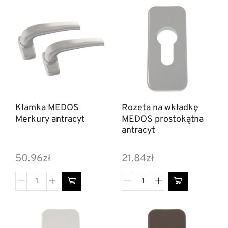
Klamka MEDOS
Rozeta na wkładkę
Merkury antracyt
MEDOS prostokątna
antracyt
50.96
zł
21.84
zł