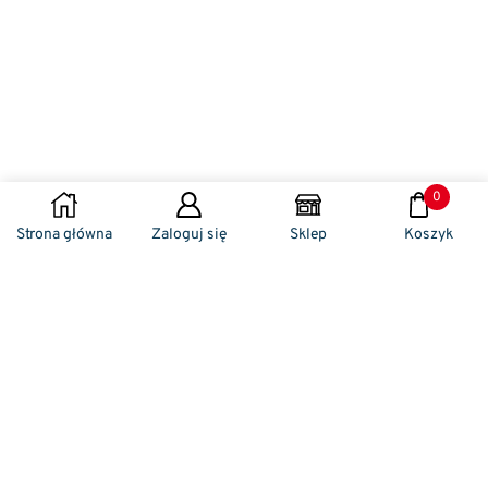
0
Strona główna
Zaloguj się
Sklep
Koszyk
Naszym codziennym zadaniem jest
zwracanie szczególnej uwagi na detale. To w
nich drzemie sekret funkcjonalności oraz