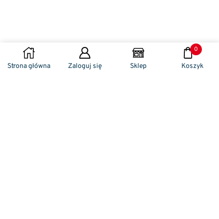
0
Strona główna
Zaloguj się
Sklep
Koszyk
Naszym codziennym zadaniem jest
zwracanie szczególnej uwagi na detale. To w
nich drzemie sekret funkcjonalności oraz
harmonia piękna. Dzięki temu, iż udaje nam
się wprowadzić do oferty sprzedaży
nowoczesne i ergonomiczne w swym