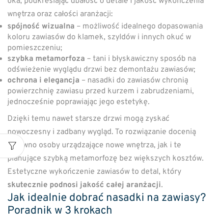
oka, podkreślając dbałość o detale i jakość wykończenia
wnętrza oraz całości aranżacji:
spójność wizualna
– możliwość idealnego dopasowania
koloru zawiasów do klamek, szyldów i innych okuć w
pomieszczeniu;
szybka metamorfoza
– tani i błyskawiczny sposób na
odświeżenie wyglądu drzwi bez demontażu zawiasów;
ochrona i elegancja
– nasadki do zawiasów chronią
powierzchnię zawiasu przed kurzem i zabrudzeniami,
jednocześnie poprawiając jego estetykę.
Dzięki temu nawet starsze drzwi mogą zyskać
nowoczesny i zadbany wygląd. To rozwiązanie docenią
zarówno osoby urządzające nowe wnętrza, jak i te
planujące szybką metamorfozę bez większych kosztów.
Estetyczne wykończenie zawiasów to detal, który
skutecznie podnosi jakość całej aranżacji
.
Jak idealnie dobrać nasadki na zawiasy?
Poradnik w 3 krokach