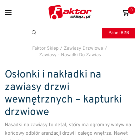
0
Panel B2B
Faktor Sklep
/
Zawiasy Drzwiowe
/
Zawiasy - Nasadki Do Zawias
Osłonki i nakładki na
zawiasy drzwi
wewnętrznych – kapturki
drzwiowe
Nasadki na zawiasy to detal, który ma ogromny wpływ na
końcowy odbiór aranżacji drzwi i całego wnętrza. Nawet