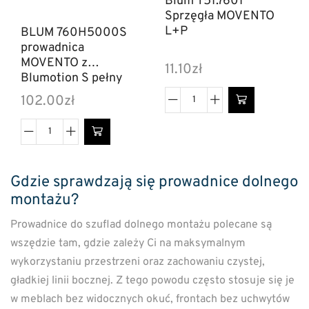
Blum T51.7601
Sprzęgła MOVENTO
L+P
BLUM 760H5000S
prowadnica
MOVENTO z
11.10
zł
Blumotion S pełny
wysuw, 40 kg, 500
102.00
zł
mm
Gdzie sprawdzają się prowadnice dolnego
montażu?
Prowadnice do szuflad dolnego montażu polecane są
wszędzie tam, gdzie zależy Ci na maksymalnym
wykorzystaniu przestrzeni oraz zachowaniu czystej,
gładkiej linii bocznej. Z tego powodu często stosuje się je
w meblach bez widocznych okuć, frontach bez uchwytów