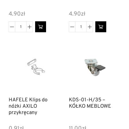
4.90
zł
4.90
zł
HAFELE Klips do
KDS-01-H/35 –
nóżki AXILO
KÓŁKO MEBLOWE
przykręcany
0.91
zł
11.00
zł