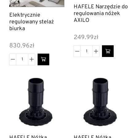
HAFELE Narzędzie do
regulowania nóżek
Elektrycznie
AXILO
regulowany stelaż
biurka
249.99
zł
830.96
zł
HAFELE Nóżka
HAFELE Nóżka