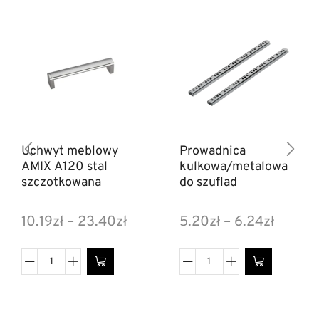
Uchwyt meblowy
Prowadnica
AMIX A120 stal
kulkowa/metalowa
szczotkowana
do szuflad
10.19
zł
–
23.40
zł
5.20
zł
–
6.24
zł