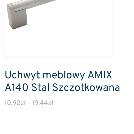
Uchwyt meblowy AMIX
A140 Stal Szczotkowana
10.92
zł
–
19.44
zł