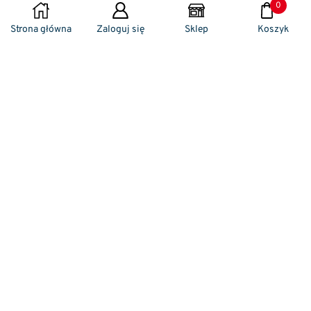
0
WYBIERZ OPCJE
Strona główna
Zaloguj się
Sklep
Koszyk
Naszym codziennym zadaniem jest
zwracanie szczególnej uwagi na detale. To w
nich drzemie sekret funkcjonalności oraz
harmonia piękna. Dzięki temu, iż udaje nam
się wprowadzić do oferty sprzedaży
nowoczesne i ergonomiczne w swym
kształcie klamki drzwiowe, jak również
zróżnicowane w swej stylistyce uchwyty
meblowe – jesteśmy w stanie zaproponować