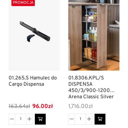
PROMOCJA
01.265.S Hamulec do
01.8306.KPL/S
Cargo Dispensa
DISPENSA
450/3/900-1200
Arena Classic Silver
163.64
zł
96.00
zł
1,716.00
zł