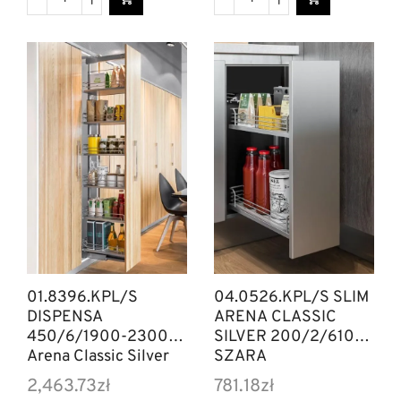
01.8396.KPL/S
04.0526.KPL/S SLIM
DISPENSA
ARENA CLASSIC
450/6/1900-2300
SILVER 200/2/610
Arena Classic Silver
SZARA
2,463.73
zł
781.18
zł