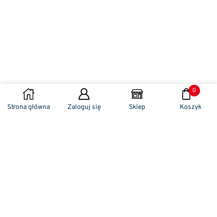
0
Strona główna
Zaloguj się
Sklep
Koszyk
Naszym codziennym zadaniem jest
zwracanie szczególnej uwagi na detale. To w