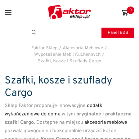
0
Panel B2B
Faktor Sklep
/
Akcesoria Meblowe
/
Wyposażenie Mebli Kuchennych
/
Szafki, Kosze I Szuflady Cargo
Szafki, kosze i szuflady
Cargo
Sklep Faktor proponuje innowacyjne
dodatki
wykończeniowe do domu
w tym
oryginalne i praktyczne
szafki Cargo
. Dostępne na miejscu
akcesoria meblowe
pozwalają wygodnie i funkcjonalnie urządzić każde