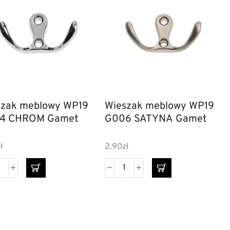
szak meblowy WP19
Wieszak meblowy WP19
4 CHROM Gamet
G006 SATYNA Gamet
ł
2.90
zł