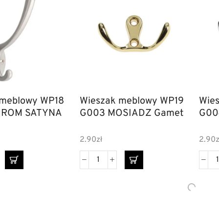
 meblowy WP18
Wieszak meblowy WP19
Wie
HROM SATYNA
G003 MOSIADZ Gamet
G00
2.90
zł
2.90
z