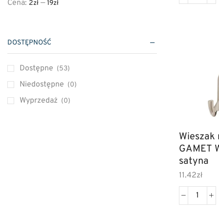
Cena:
—
2zł
19zł
Zamki wierzchnie
(4)
Zamki wpuszczane do drzwi
(89)
Zawiasy drzwiowe
(82)
DOSTĘPNOŚĆ
Dostępne
(53)
Niedostępne
(0)
Wyprzedaż
(0)
Wieszak
GAMET WP14 nikiel-
satyna
11.42
zł