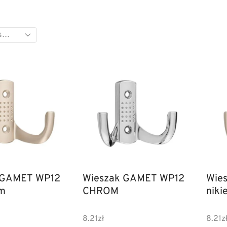
 GAMET WP12
Wieszak GAMET WP12
Wie
um
CHROM
niki
8.21
zł
8.21
z