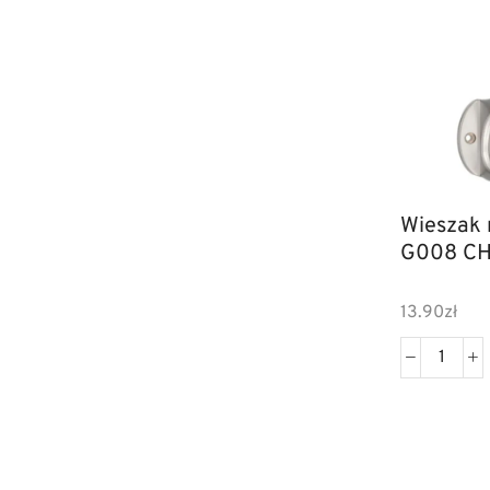
Wieszak
G008 C
13.90
zł