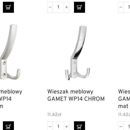
 meblowy
Wieszak meblowy
Wie
GAMET WP14 CHROM
GAMET WP1
um
mat
11.42
zł
11.42