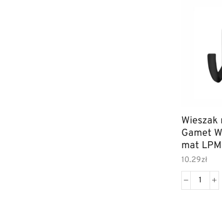
Wieszak
Gamet W
mat LP
10.29
zł