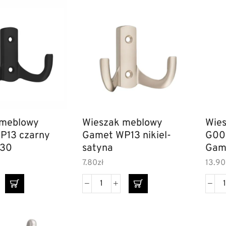
 meblowy
Wieszak meblowy
Wie
P13 czarny
Gamet WP13 nikiel-
G00
M30
satyna
Gam
7.80
zł
13.90