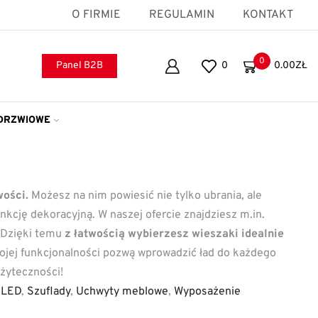
O FIRMIE
REGULAMIN
KONTAKT
0
Panel B2B
0
0.00
ZŁ
DRZWIOWE
ości.
Możesz na nim powiesić nie tylko ubrania, ale
funkcję dekoracyjną. W naszej ofercie znajdziesz m.in.
 Dzięki temu
z łatwością wybierzesz wieszaki idealnie
wojej funkcjonalności pozwą wprowadzić ład do każdego
użyteczności!
 LED
,
Szuflady
,
Uchwyty meblowe
,
Wyposażenie