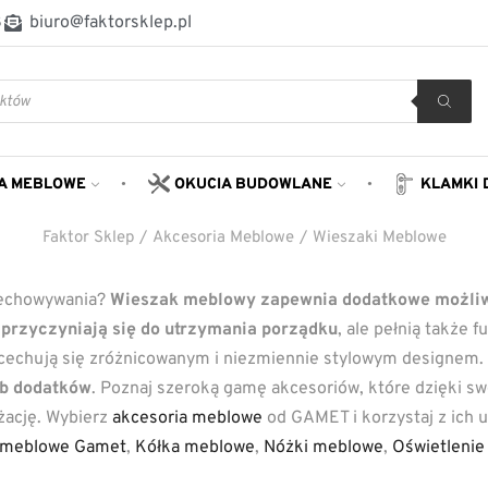
8
biuro@faktorsklep.pl
A MEBLOWE
OKUCIA BUDOWLANE
KLAMKI 
Faktor Sklep
/
Akcesoria Meblowe
/
Wieszaki Meblowe
rzechowywania?
Wieszak meblowy zapewnia dodatkowe możliw
 przyczyniają się do utrzymania porządku
, ale pełnią także 
 cechują się zróżnicowanym i niezmiennie stylowym designem.
ub dodatków
. Poznaj szeroką gamę akcesoriów, które dzięki s
żację. Wybierz
akcesoria meblowe
od GAMET i korzystaj z ich 
i meblowe Gamet
,
Kółka meblowe
,
Nóżki meblowe
,
Oświetlenie