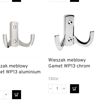
Wieszak meblowy
Gamet WP13 chrom
szak meblowy
et WP13 aluminium
7.80
zł
ł