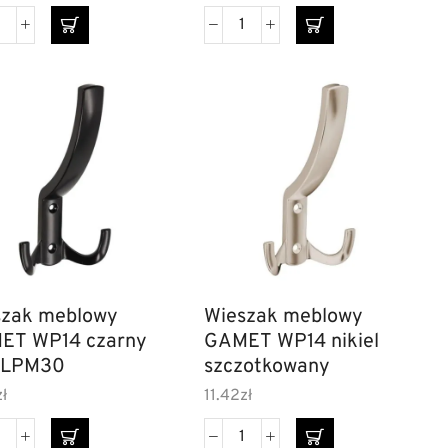
szak meblowy
Wieszak meblowy
4 czarny
GAMET WP14 nikiel
 LPM30
szczotkowany
zł
11.42
zł