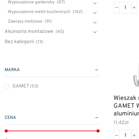
Wyposażenie garderoby
(87)
Wyposażenie mebli kuchennych
(142)
Zawiasy meblowe
(91)
Akcesoria montażowe
(40)
Bez kategorii
(13)
Klamki do drzwi
(810)
Kłódki
(7)
MARKA
Montaż drzwi i okien
(56)
Narzędzia
(24)
GAMET
(53)
Okucia drzwiowe i okienne
(100)
Wieszak
Wkładki do zamków
(34)
GAMET WP14
alumini
YALE
(49)
CENA
11.42
zł
Zamki bębenkowe
(4)
Zamki meblowe i kasetowe
(16)