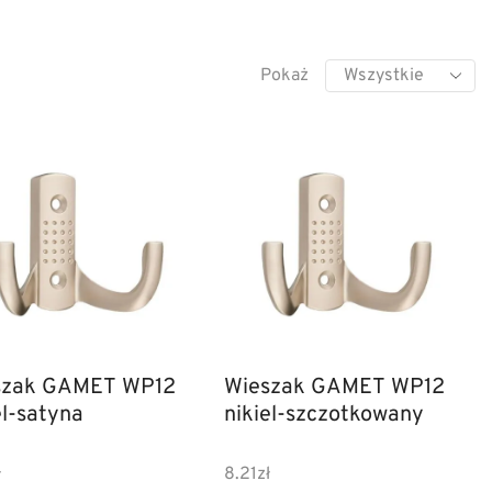
Pokaż
szak GAMET WP12
Wieszak GAMET WP12
el-satyna
nikiel-szczotkowany
ł
8.21
zł