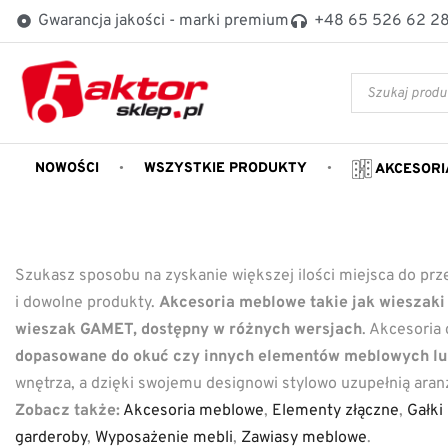
Gwarancja jakości - marki premium
+48 65 526 62 2
NOWOŚCI
WSZYSTKIE PRODUKTY
AKCESORI
Szukasz sposobu na zyskanie większej ilości miejsca do p
i dowolne produkty.
Akcesoria meblowe takie jak wieszaki
wieszak GAMET, dostępny w różnych wersjach
. Akcesoria
dopasowane do okuć czy innych elementów meblowych l
wnętrza, a dzięki swojemu designowi stylowo uzupełnią aran
Zobacz także:
Akcesoria meblowe
,
Elementy złączne
,
Gałk
garderoby
,
Wyposażenie mebli
,
Zawiasy meblowe
.