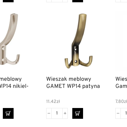
 meblowy
Wieszak meblowy
Wie
GAMET WP14 patyna
Gam
11.42
zł
7.80
z