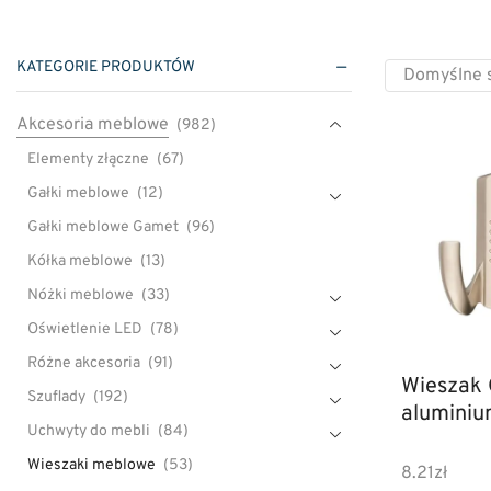
KATEGORIE PRODUKTÓW
Akcesoria meblowe
(982)
Elementy złączne
(67)
Gałki meblowe
(12)
Gałki meblowe Gamet
(96)
Kółka meblowe
(13)
Nóżki meblowe
(33)
Oświetlenie LED
(78)
Różne akcesoria
(91)
Wieszak
Szuflady
(192)
alumini
Uchwyty do mebli
(84)
Wieszaki meblowe
(53)
8.21
zł