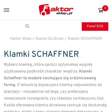
0
Panel B2B
Faktor Sklep
/
Klamki Do Drzwi
/
Klamki SCHAFFNER
Klamki SCHAFFNER
Wybierz klamkę, która oprócz optymalnej wygody
użytkowania podkreśli charakter wnętrza.
Klamki
Schaffner to modele cechujące się zróżnicowaną
formą.
Z łatwością dopasujesz klamkę odpowiednio do
aranżacji – niezależnie od tego, czy preferujesz
nowoczesne rozwiązania, czy stawiasz na klasyczny styl.
Każda oferowana klamka drzwiowa cechuje się doskonałą
estetyką, dzięki czemu stanowi element dekoracyjny, a