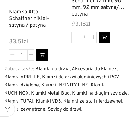
Schaffner 72 mm, 90
mm, 92 mm satyna/
Klamka Alto
patyna
Schaffner nikiel-
93.18
zł
satyna / patyna
83.51
zł
Zobacz także:
Klamki do drzwi
,
Akcesoria do klamek
,
Klamki APRILLE
,
Klamki do drzwi aluminiowych i PCV
,
Klamki dzielone
,
Klamki INFINITY LINE
,
Klamki
KUCHINOX
,
Klamki Metal-Bud
,
Klamki na długim szyldzie
,
Klamki TUPAI
,
Klamki VDS
,
Klamki ze stali nierdzewnej
,
Klamki zewnętrzne
,
Szyldy do drzwi
.