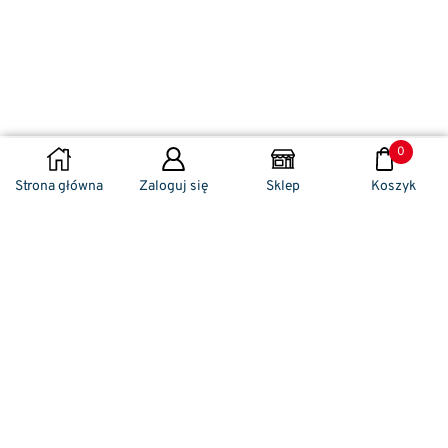
0
DODAJ DO KOSZYKA
Strona główna
Zaloguj się
Sklep
Koszyk
Naszym codziennym zadaniem jest
zwracanie szczególnej uwagi na detale. To w
nich drzemie sekret funkcjonalności oraz
harmonia piękna. Dzięki temu, iż udaje nam