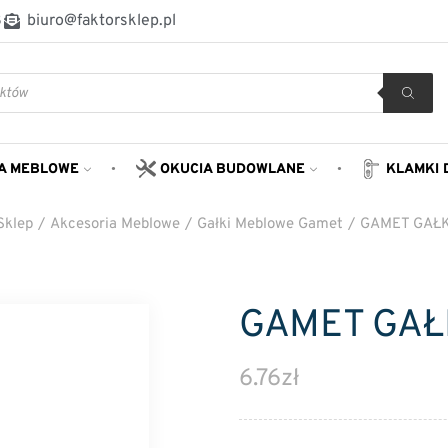
8
biuro@faktorsklep.pl
A MEBLOWE
OKUCIA BUDOWLANE
KLAMKI 
Sklep
/
Akcesoria Meblowe
/
Gałki Meblowe Gamet
/
GAMET GAŁK
GAMET GAŁK
6.76
zł