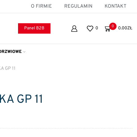
O FIRMIE
REGULAMIN
KONTAKT
0
Panel B2B
0
0.00
ZŁ
DRZWIOWE
A GP 11
A GP 11