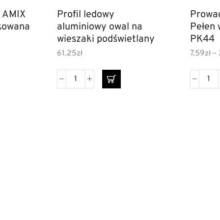
 AMIX
Profil ledowy
Prowad
tkowana
aluminiowy owal na
Pełen
wieszaki podświetlany
PK44
61.25
zł
7.59
zł
–
ORMACJE
WYSYŁKA
Klamki do drzwi
Klam
ntakt
Paczki na