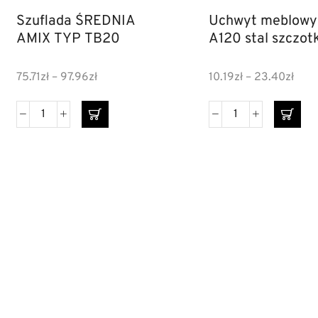
Szuflada ŚREDNIA
Uchwyt meblowy
AMIX TYP TB20
A120 stal szczo
75.71
zł
–
97.96
zł
10.19
zł
–
23.40
zł
DANE
INF
Ko
FIRMY