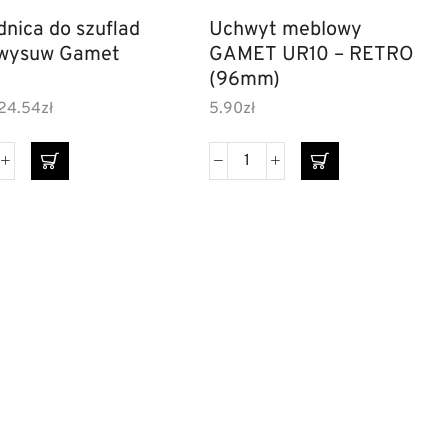
nica do szuflad
Uchwyt meblowy
 wysuw Gamet
GAMET UR10 – RETRO
(96mm)
24.54
zł
5.90
zł
ki dzielone
Szyldy do drzwi