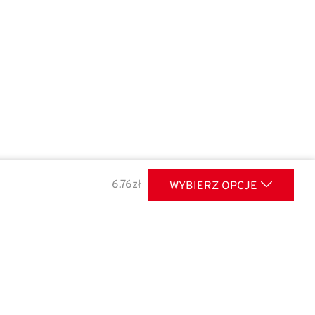
6.76
zł
WYBIERZ OPCJE