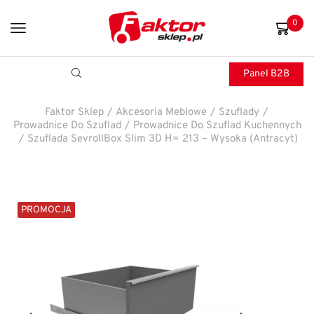
0
Panel B2B
Faktor Sklep
/
Akcesoria Meblowe
/
Szuflady
/
Prowadnice Do Szuflad
/
Prowadnice Do Szuflad Kuchennych
/
Szuflada SevrollBox Slim 3D H= 213 – Wysoka (Antracyt)
PROMOCJA