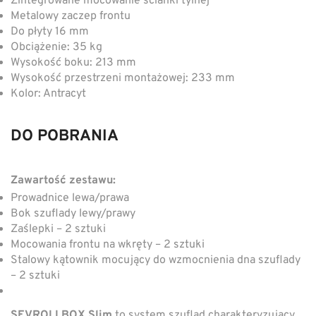
Zintegrowane mocowanie ścianki tylnej
Metalowy zaczep frontu
Do płyty 16 mm
Obciążenie: 35 kg
Wysokość boku: 213 mm
Wysokość przestrzeni montażowej: 233 mm
Kolor: Antracyt
DO POBRANIA
Zawartość zestawu:
Prowadnice lewa/prawa
Bok szuflady lewy/prawy
Zaślepki – 2 sztuki
Mocowania frontu na wkręty – 2 sztuki
Stalowy kątownik mocujący do wzmocnienia dna szuflady
– 2 sztuki
SEVROLLBOX Slim
to system szuflad charakteryzujący