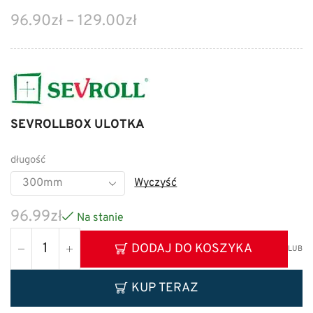
96.90
zł
–
129.00
zł
SEVROLLBOX ULOTKA
długość
Wyczyść
96.99
zł
Na stanie
DODAJ DO KOSZYKA
LUB
KUP TERAZ