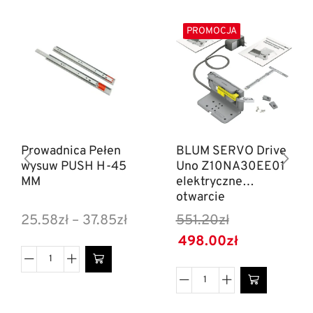
PROMOCJA
Prowadnica Pełen
BLUM SERVO Drive
wysuw PUSH H-45
Uno Z10NA30EE01
MM
elektryczne
otwarcie
25.58
zł
–
37.85
zł
551.20
zł
498.00
zł