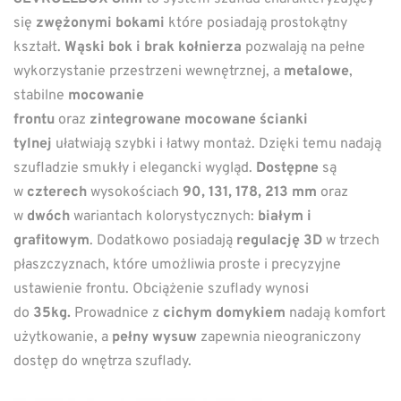
się
zwężonymi bokami
które posiadają prostokątny
kształt.
Wąski bok i brak kołnierza
pozwalają na pełne
wykorzystanie przestrzeni wewnętrznej, a
metalowe
,
stabilne
mocowanie
frontu
oraz
zintegrowane
mocowane ścianki
tylnej
ułatwiają szybki i łatwy montaż. Dzięki temu nadają
szufladzie smukły i elegancki wygląd.
Dostępne
są
w
czterech
wysokościach
90, 131, 178, 213 mm
oraz
w
dwóch
wariantach kolorystycznych:
białym i
grafitowym
. Dodatkowo posiadają
regulację 3D
w trzech
płaszczyznach, które umożliwia proste i precyzyjne
ustawienie frontu. Obciążenie szuflady wynosi
do
35kg.
Prowadnice z
cichym domykiem
nadają komfort
użytkowanie, a
pełny wysuw
zapewnia nieograniczony
dostęp do wnętrza szuflady.