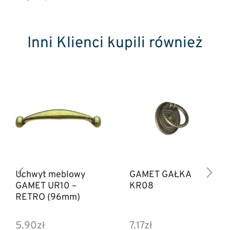
Inni Klienci kupili również
Uchwyt meblowy
GAMET GAŁKA
GAMET UR10 –
KR08
RETRO (96mm)
5.90
zł
7.17
zł