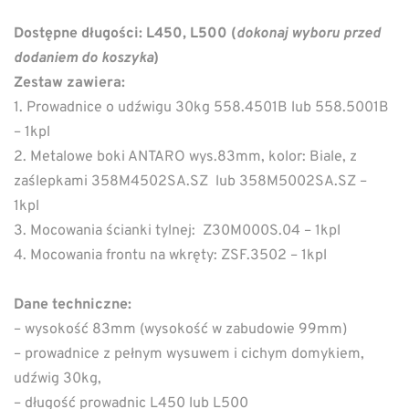
Dostępne długości: L450, L500 (
dokonaj wyboru przed
dodaniem do koszyka
)
Zestaw zawiera:
1. Prowadnice o udźwigu 30kg 558.4501B lub 558.5001B
– 1kpl
2. Metalowe boki ANTARO wys.83mm, kolor: Biale, z
zaślepkami 358M4502SA.SZ lub 358M5002SA.SZ –
1kpl
3. Mocowania ścianki tylnej: Z30M000S.04 – 1kpl
4. Mocowania frontu na wkręty: ZSF.3502 – 1kpl
Dane techniczne:
– wysokość 83mm (wysokość w zabudowie 99mm)
– prowadnice z pełnym wysuwem i cichym domykiem,
udźwig 30kg,
– długość prowadnic L450 lub L500