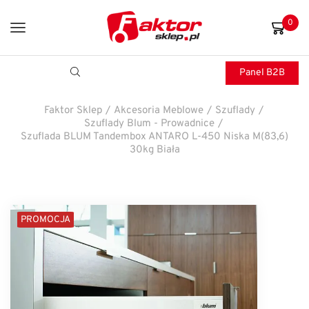
0
Panel B2B
Faktor Sklep
/
Akcesoria Meblowe
/
Szuflady
/
Szuflady Blum - Prowadnice
/
Szuflada BLUM Tandembox ANTARO L-450 Niska M(83,6)
30kg Biała
PROMOCJA