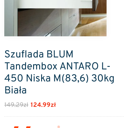
Szuflada BLUM
Tandembox ANTARO L-
450 Niska M(83,6) 30kg
Biała
149.29
zł
124.99
zł