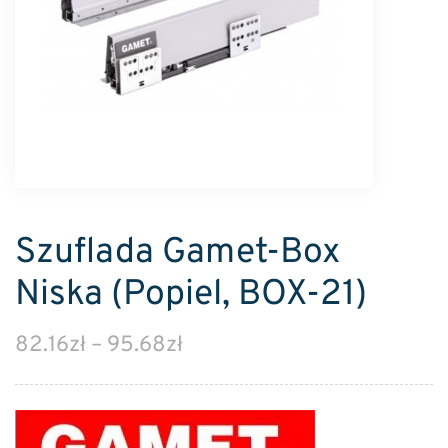
Szuflada Gamet-Box
Niska (Popiel, BOX-21)
82.16
zł
–
95.68
zł