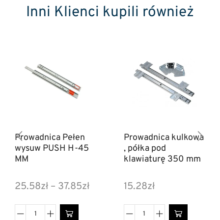
Inni Klienci kupili również
Prowadnica Pełen
Prowadnica kulkowa
wysuw PUSH H-45
, półka pod
MM
klawiaturę 350 mm
25.58
zł
–
37.85
zł
15.28
zł