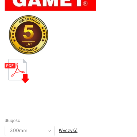
długość
Wyczyść