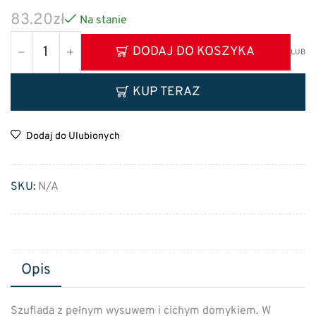
83.20
zł
Na stanie
DODAJ DO KOSZYKA
LUB
KUP TERAZ
Dodaj do Ulubionych
SKU:
N/A
Opis
Szuflada z pełnym wysuwem i cichym domykiem. W