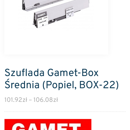
Szuflada Gamet-Box
Średnia (Popiel, BOX-22)
101.92
zł
–
106.08
zł