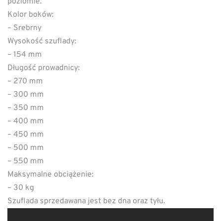
poziomie.
Kolor boków:
– Srebrny
Wysokość szuflady:
– 154 mm
Długość prowadnicy:
– 270 mm
– 300 mm
– 350 mm
– 400 mm
– 450 mm
– 500 mm
– 550 mm
Maksymalne obciążenie:
– 30 kg
Szuflada sprzedawana jest bez dna oraz tyłu.