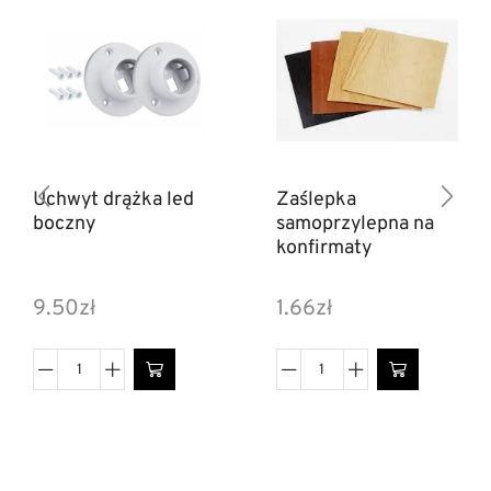
Uchwyt drążka led
Zaślepka
boczny
samoprzylepna na
konfirmaty
9.50
zł
1.66
zł