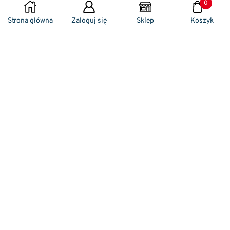
0
DODAJ DO KOSZYKA
Strona główna
Zaloguj się
Sklep
Koszyk
Naszym codziennym zadaniem jest
zwracanie szczególnej uwagi na detale. To w
nich drzemie sekret funkcjonalności oraz
harmonia piękna. Dzięki temu, iż udaje nam
się wprowadzić do oferty sprzedaży
nowoczesne i ergonomiczne w swym
kształcie klamki drzwiowe, jak również
zróżnicowane w swej stylistyce uchwyty
meblowe – jesteśmy w stanie zaproponować