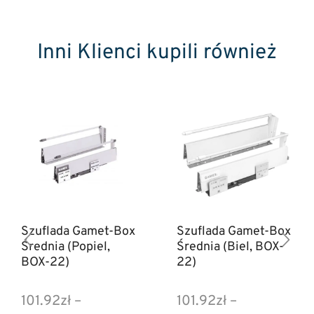
Inni Klienci kupili również
Szuflada Gamet-Box
Szuflada Gamet-Box
Średnia (Popiel,
Średnia (Biel, BOX-
BOX-22)
22)
101.92
zł
–
101.92
zł
–