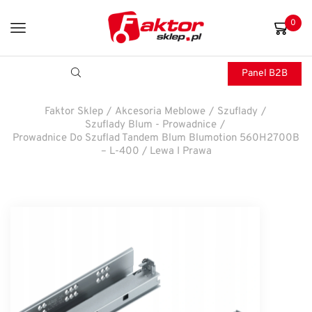
0
Panel B2B
Faktor Sklep
/
Akcesoria Meblowe
/
Szuflady
/
Szuflady Blum - Prowadnice
/
Prowadnice Do Szuflad Tandem Blum Blumotion 560H2700B
– L-400 / Lewa I Prawa