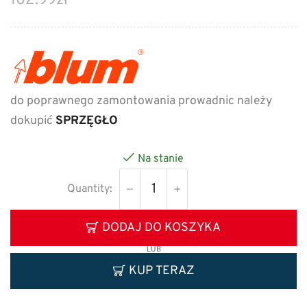
102.99
zł
do poprawnego zamontowania prowadnic należy
dokupić
SPRZĘGŁO
Na stanie
DODAJ DO KOSZYKA
LUB
KUP TERAZ