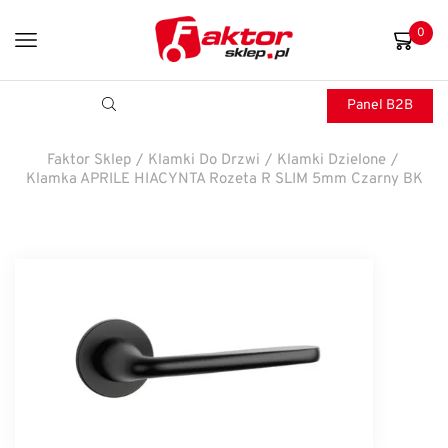
0
Panel B2B
Faktor Sklep
/
Klamki Do Drzwi
/
Klamki Dzielone
/
Klamka APRILE HIACYNTA Rozeta R SLIM 5mm Czarny BK