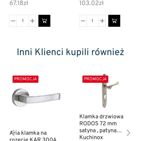
67.18
zł
103.02
zł
Inni Klienci kupili również
PROMOCJA
PROMOCJA
Klamka drzwiowa
RODOS 72 mm
satyna , patyna
Aria klamka na
Kuchinox
rozecie KAR 300A