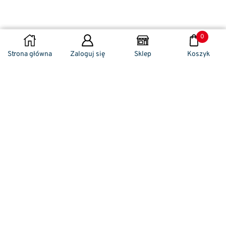
0
DODAJ DO KOSZYKA
Strona główna
Zaloguj się
Sklep
Koszyk
Naszym codziennym zadaniem jest
zwracanie szczególnej uwagi na detale. To w
nich drzemie sekret funkcjonalności oraz
harmonia piękna. Dzięki temu, iż udaje nam
się wprowadzić do oferty sprzedaży
nowoczesne i ergonomiczne w swym
kształcie klamki drzwiowe, jak również