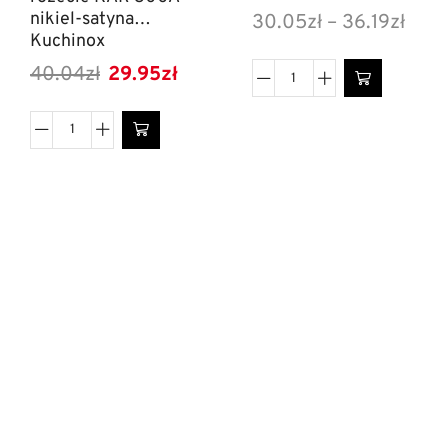
nikiel-satyna
30.05
zł
–
36.19
zł
Kuchinox
40.04
zł
29.95
zł