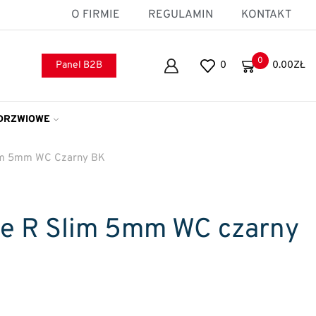
O FIRMIE
REGULAMIN
KONTAKT
0
Panel B2B
0
0.00
ZŁ
DRZWIOWE
lim 5mm WC Czarny BK
le R Slim 5mm WC czarny