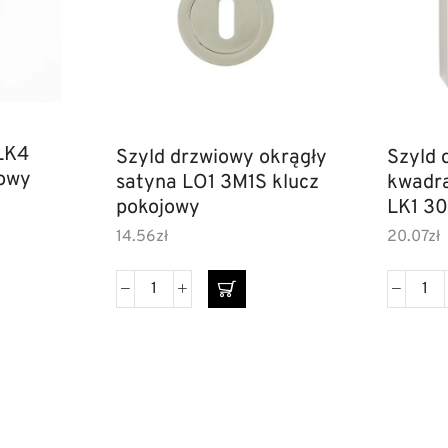
LK4
Szyld drzwiowy okrągły
Szyld 
jowy
satyna LO1 3M1S klucz
kwadra
pokojowy
LK1 30
14.56
zł
20.07
zł