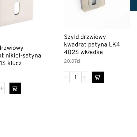
Szyld drzwiowy
kwadrat patyna LK4
drzwiowy
402S wkładka
t nikiel-satyna
20.07
zł
1S klucz