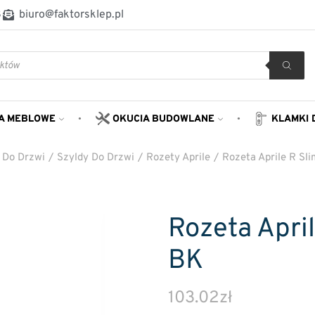
8
biuro@faktorsklep.pl
A MEBLOWE
OKUCIA BUDOWLANE
KLAMKI 
 Do Drzwi
/
Szyldy Do Drzwi
/
Rozety Aprile
/
Rozeta Aprile R S
Rozeta Apri
BK
103.02
zł