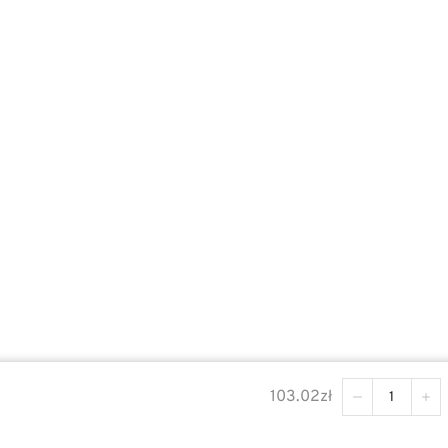
© FAKTOR INNOWACJE 2023
103.02
zł