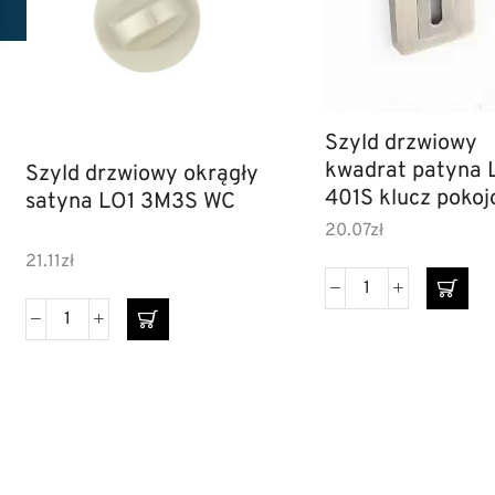
Szyld drzwiowy
kwadrat patyna 
Szyld drzwiowy okrągły
401S klucz poko
satyna LO1 3M3S WC
20.07
zł
21.11
zł