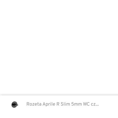
302007422
fantastyczne wykończenia. Dbamy
również o to, by były niezwykle
wygodne i praktyczne w
codziennym użytkowaniu.
Rozeta Aprile R Slim 5mm WC cz...