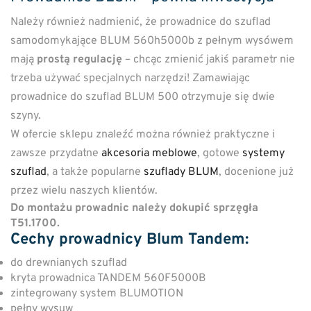
Należy również nadmienić, że prowadnice do szuflad
samodomykające BLUM 560h5000b z pełnym wysówem
mają
prostą regulację
– chcąc zmienić jakiś parametr nie
trzeba używać specjalnych narzędzi! Zamawiając
prowadnice do szuflad BLUM 500 otrzymuje się dwie
szyny.
W ofercie sklepu znaleźć można również praktyczne i
zawsze przydatne
akcesoria meblowe
, gotowe
systemy
szuflad
, a także popularne
szuflady BLUM
, docenione już
przez wielu naszych klientów.
Do montażu prowadnic należy dokupić sprzęgła
T51.1700.
Cechy prowadnicy Blum Tandem:
do drewnianych szuflad
kryta prowadnica TANDEM 560F5000B
zintegrowany system BLUMOTION
pełny wysuw