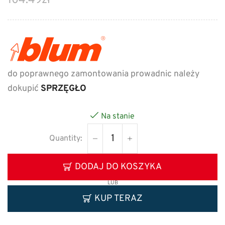
104.49
zł
do poprawnego zamontowania prowadnic należy
dokupić
SPRZĘGŁO
Na stanie
DODAJ DO KOSZYKA
LUB
KUP TERAZ