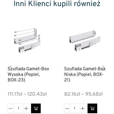
Inni Klienci kupili również
Szuflada Gamet-Box
Szuflada Gamet-Box
Wysoka (Popiel,
Niska (Popiel, BOX-
BOX-23)
21)
111.17
zł
–
120.43
zł
82.16
zł
–
95.68
zł