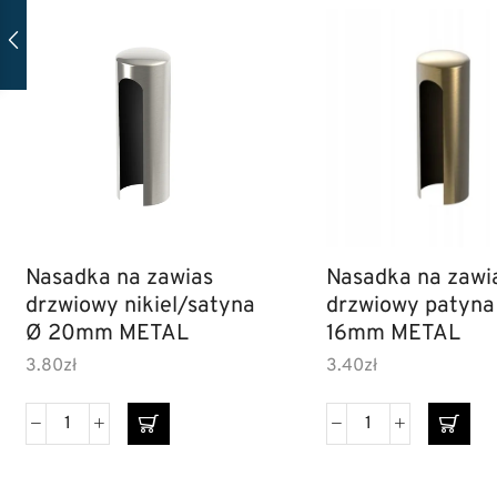
Nasadka na zawias
Nasadka na zawi
drzwiowy nikiel/satyna
drzwiowy patyna
Ø 20mm METAL
16mm METAL
3.80
zł
3.40
zł