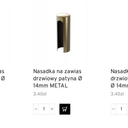
as
Nasadka na zawias
Nasadk
 Ø
drzwiowy patyna Ø
drzwio
14mm METAL
Ø 14m
3.40
zł
3.40
zł