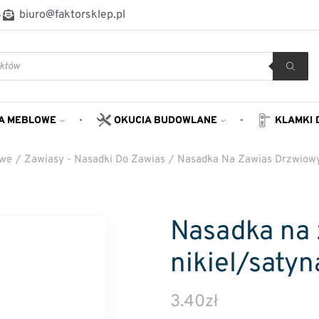
8
biuro@faktorsklep.pl
A MEBLOWE
OKUCIA BUDOWLANE
KLAMKI 
owe
/
Zawiasy - Nasadki Do Zawias
/
Nasadka Na Zawias Drzwiow
Nasadka na 
nikiel/sat
3.40
zł