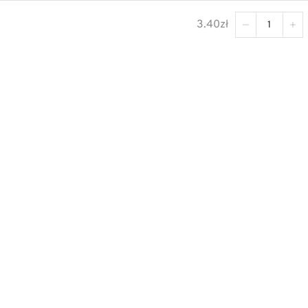
3.40
zł