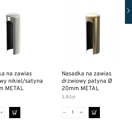
a na zawias
Nasadka na zawias
wy nikiel/satyna
drzwiowy patyna Ø
m METAL
20mm METAL
3.80
zł