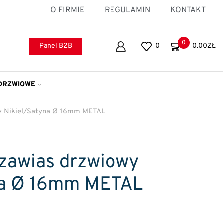
O FIRMIE
REGULAMIN
KONTAKT
0
Panel B2B
0
0.00
ZŁ
DRZWIOWE
y Nikiel/satyna Ø 16mm METAL
zawias drzwiowy
yna Ø 16mm METAL