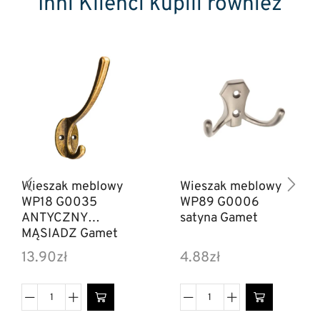
Inni Klienci kupili również
Wieszak meblowy
Wieszak meblowy
WP18 G0035
WP89 G0006
ANTYCZNY
satyna Gamet
MĄSIADZ Gamet
13.90
zł
4.88
zł