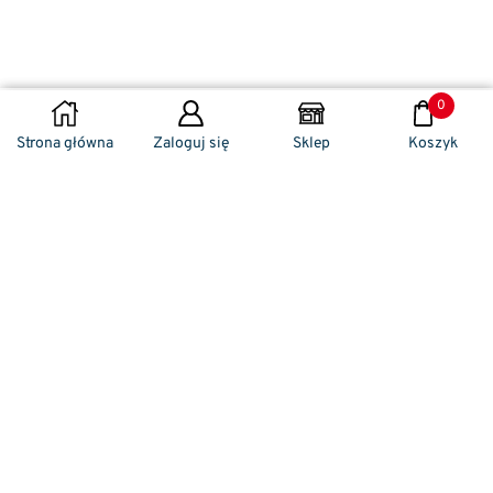
0
WYBIERZ OPCJE
Strona główna
Zaloguj się
Sklep
Koszyk
Naszym codziennym zadaniem jest
zwracanie szczególnej uwagi na detale. To w
nich drzemie sekret funkcjonalności oraz
harmonia piękna. Dzięki temu, iż udaje nam
się wprowadzić do oferty sprzedaży
nowoczesne i ergonomiczne w swym