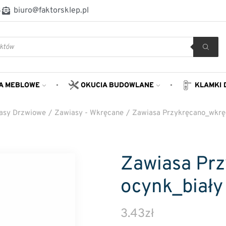
8
biuro@faktorsklep.pl
A MEBLOWE
OKUCIA BUDOWLANE
KLAMKI 
asy Drzwiowe
/
Zawiasy - Wkręcane
/
Zawiasa Przykręcano_wkrę
Zawiasa Pr
ocynk_biały
3.43
zł