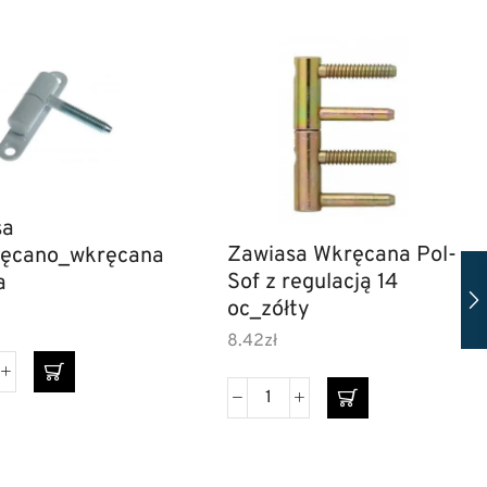
sa
Zawiasa Wkręcana Pol-
ręcano_wkręcana
Sof z regulacją 14
ła
oc_zółty
8.42
zł