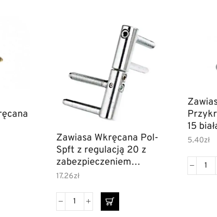
Zawia
ręcana
Przyk
15 bia
Zawiasa Wkręcana Pol-
5.40
zł
Spft z regulacją 20 z
zabezpieczeniem
ocynk_bialy
17.26
zł