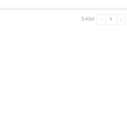
3.43
zł