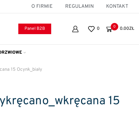
O FIRMIE
REGULAMIN
KONTAKT
0
Panel B2B
0
0.00
ZŁ
DRZWIOWE
cana 15 Ocynk_biały
zykręcano_wkręcana 15