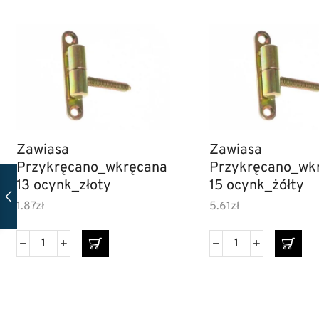
Zawiasa
Zawiasa
Przykręcano_wkręcana
Przykręcano_wk
13 ocynk_złoty
15 ocynk_żółty
1.87
zł
5.61
zł