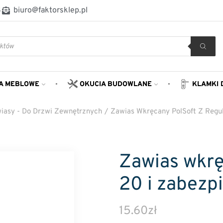
8
biuro@faktorsklep.pl
A MEBLOWE
OKUCIA BUDOWLANE
KLAMKI 
iasy - Do Drzwi Zewnętrznych
/
Zawias Wkręcany PolSoft Z Regu
Zawias wkrę
20 i zabezp
15.60
zł