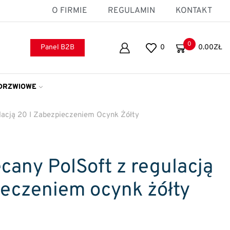
O FIRMIE
REGULAMIN
KONTAKT
0
Panel B2B
0
0.00
ZŁ
DRZWIOWE
lacją 20 I Zabezpieczeniem Ocynk Żółty
cany PolSoft z regulacją
ieczeniem ocynk żółty