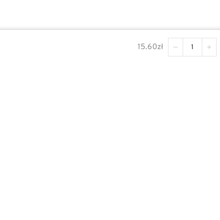
15.60
zł