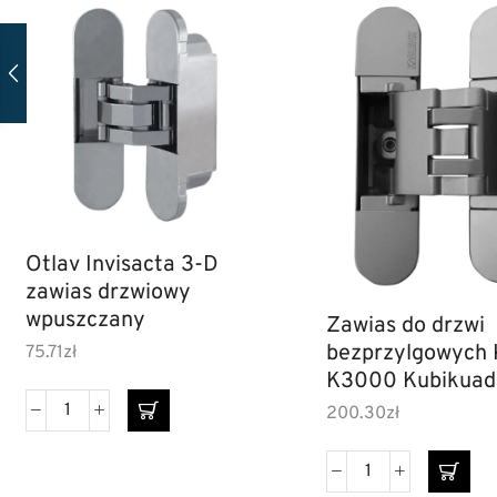
Otlav Invisacta 3-D
zawias drzwiowy
wpuszczany
Zawias do drzwi
bezprzylgowych 
75.71
zł
K3000 Kubikuad
chrom/mat
200.30
zł