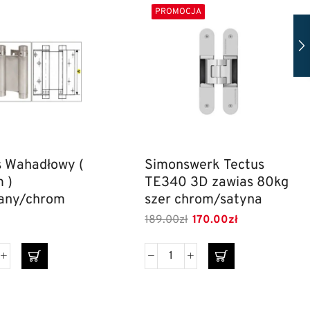
PROMOCJA
 Wahadłowy (
Simonswerk Tectus
 )
TE340 3D zawias 80kg
wany/chrom
szer chrom/satyna
189.00
zł
170.00
zł