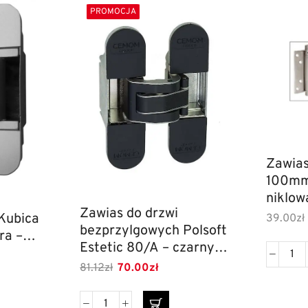
PROMOCJA
Zawias
100mm
niklo
Zawias do drzwi
Kubica
39.00
zł
bezprzylgowych Polsoft
ra –
Estetic 80/A – czarny,
uniwersalny
81.12
zł
70.00
zł