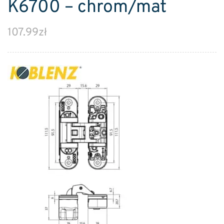
K6700 – chrom/mat
107.99
zł