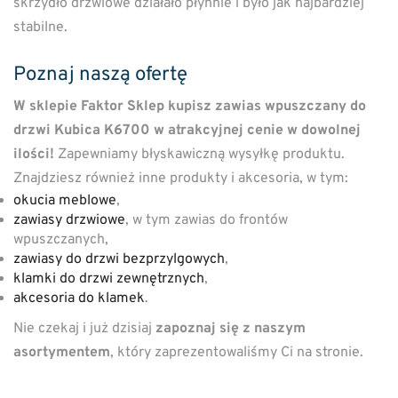
skrzydło drzwiowe działało płynnie i było jak najbardziej
stabilne.
Poznaj naszą ofertę
W sklepie Faktor Sklep kupisz zawias wpuszczany do
drzwi Kubica K6700 w atrakcyjnej cenie w dowolnej
ilości!
Zapewniamy błyskawiczną wysyłkę produktu.
Znajdziesz również inne produkty i akcesoria, w tym:
okucia meblowe
,
zawiasy drzwiowe
, w tym zawias do frontów
wpuszczanych,
zawiasy do drzwi bezprzylgowych
,
klamki do drzwi zewnętrznych
,
akcesoria do klamek
.
Nie czekaj i już dzisiaj
zapoznaj się z naszym
asortymentem
, który zaprezentowaliśmy Ci na stronie.