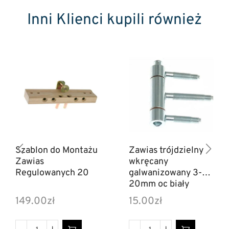
Inni Klienci kupili również
Szablon do Montażu
Zawias trójdzielny
Zawias
wkręcany
Regulowanych 20
galwanizowany 3-cz
20mm oc biały
149.00
zł
15.00
zł