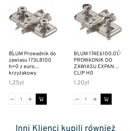
BLUM Prowadnik do
BLUM 174E6100.01
zawiasu 173L8100
PROWADNIK DO
h=0 z euro
ZAWIASU EXPANDO
krzyżakowy
CLIP H0
1.25
zł
1.20
zł
Inni Klienci kupili również