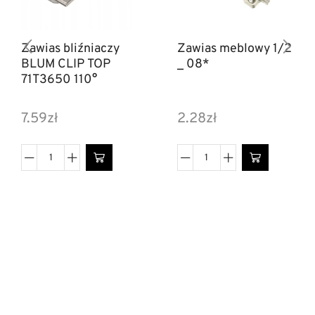
Zawias bliźniaczy
Zawias meblowy 1/2
BLUM CLIP TOP
_ 08*
71T3650 110°
7.59
zł
2.28
zł