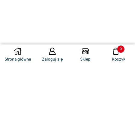
0
DODAJ DO KOSZYKA
Strona główna
Zaloguj się
Sklep
Koszyk
Naszym codziennym zadaniem jest
zwracanie szczególnej uwagi na detale. To w
nich drzemie sekret funkcjonalności oraz