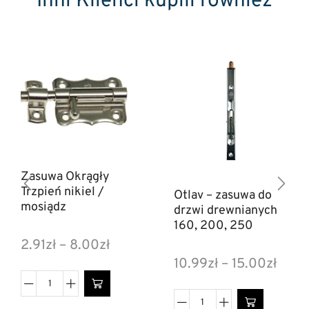
Inni Klienci kupili również
Zasuwa Okrągły
Trzpień nikiel /
Otlav – zasuwa do
mosiądz
drzwi drewnianych
160, 200, 250
2.91
zł
–
8.00
zł
10.99
zł
–
15.00
zł