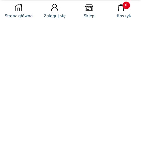
0
DODAJ DO KOSZYKA
Strona główna
Zaloguj się
Sklep
Koszyk
Naszym codziennym zadaniem jest
zwracanie szczególnej uwagi na detale. To w
nich drzemie sekret funkcjonalności oraz
harmonia piękna. Dzięki temu, iż udaje nam
się wprowadzić do oferty sprzedaży
nowoczesne i ergonomiczne w swym
kształcie klamki drzwiowe, jak również
zróżnicowane w swej stylistyce uchwyty
meblowe – jesteśmy w stanie zaproponować