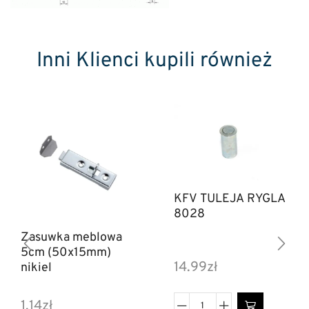
Inni Klienci kupili również
KFV TULEJA RYGLA
8028
Zasuwka meblowa
5cm (50x15mm)
14.99
zł
nikiel
1.14
zł