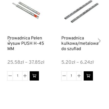
Prowadnica Pełen
Prowadnica
wysuw PUSH H-45
kulkowa/metalowa
MM
do szuflad
25.58
zł
–
37.85
zł
5.20
zł
–
6.24
zł