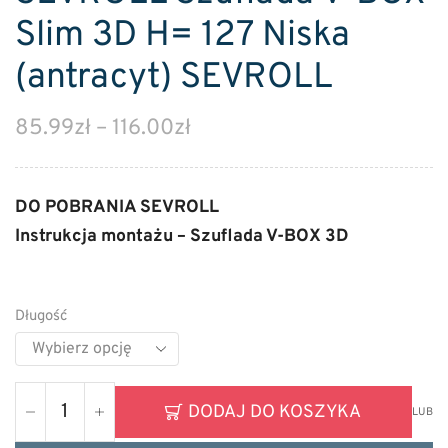
Slim 3D H= 127 Niska
(antracyt) SEVROLL
85.99
zł
–
116.00
zł
DO POBRANIA SEVROLL
Instrukcja montażu – Szuflada V-BOX 3D
Długość
DODAJ DO KOSZYKA
LUB