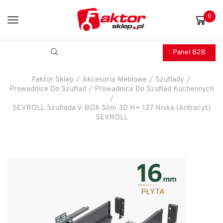
0
Panel B2B
Faktor Sklep
/
Akcesoria Meblowe
/
Szuflady
/
Prowadnice Do Szuflad
/
Prowadnice Do Szuflad Kuchennych
/
SEVROLL Szuflada V-BOX Slim 3D H= 127 Niska (antracyt)
SEVROLL