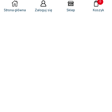
0
DODAJ DO KOSZYKA
Strona główna
Zaloguj się
Sklep
Koszyk
Naszym codziennym zadaniem jest
zwracanie szczególnej uwagi na detale. To w
nich drzemie sekret funkcjonalności oraz
harmonia piękna. Dzięki temu, iż udaje nam
się wprowadzić do oferty sprzedaży
nowoczesne i ergonomiczne w swym
kształcie klamki drzwiowe, jak również
zróżnicowane w swej stylistyce uchwyty
meblowe – jesteśmy w stanie zaproponować