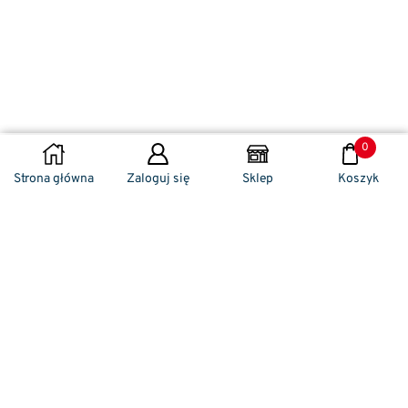
0
DODAJ DO KOSZYKA
Strona główna
Zaloguj się
Sklep
Koszyk
Naszym codziennym zadaniem jest
zwracanie szczególnej uwagi na detale. To w
nich drzemie sekret funkcjonalności oraz