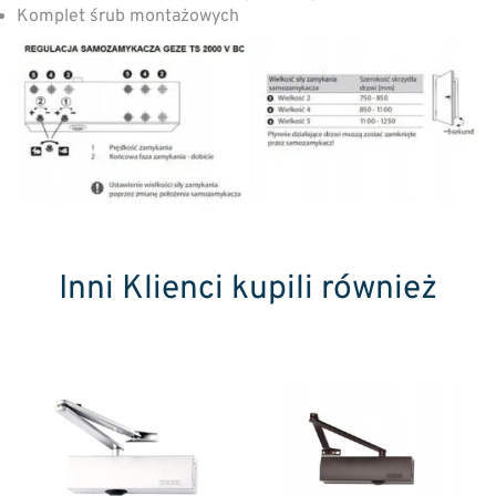
Komplet śrub montażowych
Inni Klienci kupili również