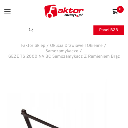
0
Panel B2B
Faktor Sklep
/
Okucia Drzwiowe I Okienne
/
Samozamykacze
/
GEZE TS 2000 NV BC Samozamykacz Z Ramieniem Brąz