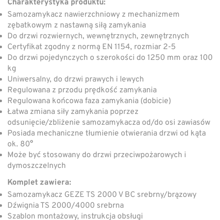
Charakterystyka produktu:
Samozamykacz nawierzchniowy z mechanizmem
zębatkowym z nastawną siłą zamykania
Do drzwi rozwiernych, wewnętrznych, zewnętrznych
Certyfikat zgodny z normą EN 1154, rozmiar 2-5
Do drzwi pojedynczych o szerokości do 1250 mm oraz 100
kg
Uniwersalny, do drzwi prawych i lewych
Regulowana z przodu prędkość zamykania
Regulowana końcowa faza zamykania (dobicie)
Łatwa zmiana siły zamykania poprzez
odsunięcie/zbliżenie samozamykacza od/do osi zawiasów
Posiada mechaniczne tłumienie otwierania drzwi od kąta
ok. 80°
Może być stosowany do drzwi przeciwpożarowych i
dymoszczelnych
Komplet zawiera:
Samozamykacz GEZE TS 2000 V BC srebrny/brązowy
Dźwignia TS 2000/4000 srebrna
Szablon montażowy, instrukcja obsługi