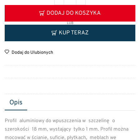
DODAJ DO KOSZYKA
LUB
KUP TERAZ
Dodaj do Ulubionych
Opis
Profil
o
aluminiowy do wpuszczenia w
o
szczelinę
o
o
szerokości
o
18 mm, wystający tylko 1 mm. Profil można
mocować w ścianie, suficie, płytkach,
o
meblach we