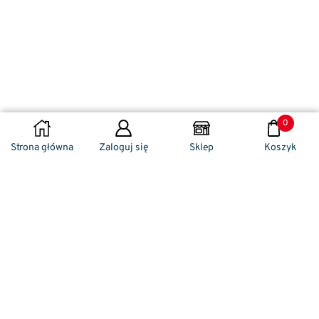
0
DODAJ DO KOSZYKA
Strona główna
Zaloguj się
Sklep
Koszyk
Naszym codziennym zadaniem jest
zwracanie szczególnej uwagi na detale. To w
nich drzemie sekret funkcjonalności oraz