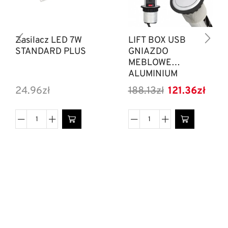
Zasilacz LED 7W
LIFT BOX USB
STANDARD PLUS
GNIAZDO
MEBLOWE
ALUMINIUM
24.96
zł
188.13
zł
121.36
zł