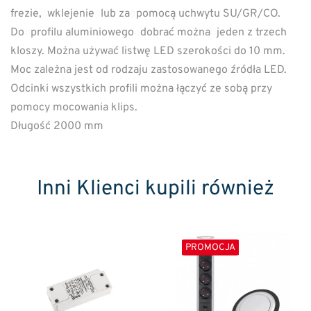
frezie,
o
wklejenie
o
lub za
o
pomocą uchwytu SU/GR/CO.
Do
o
profilu aluminiowego
o
dobrać można
o
jeden z trzech
kloszy. Można używać listwę LED szerokości do 10 mm.
Moc zależna jest od rodzaju zastosowanego źródła LED.
Odcinki wszystkich profili można łączyć ze sobą przy
pomocy mocowania klips.
Długość 2000 mm
Inni Klienci kupili również
PROMOCJA