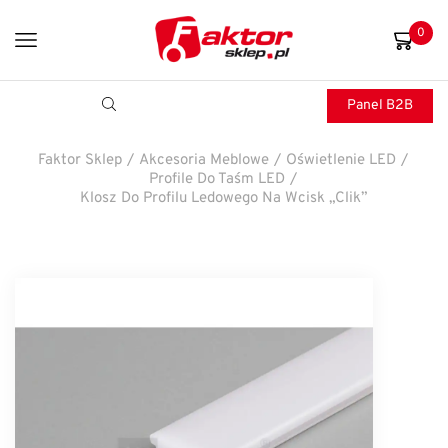
0
Panel B2B
Faktor Sklep
/
Akcesoria Meblowe
/
Oświetlenie LED
/
Profile Do Taśm LED
/
Klosz Do Profilu Ledowego Na Wcisk „clik”