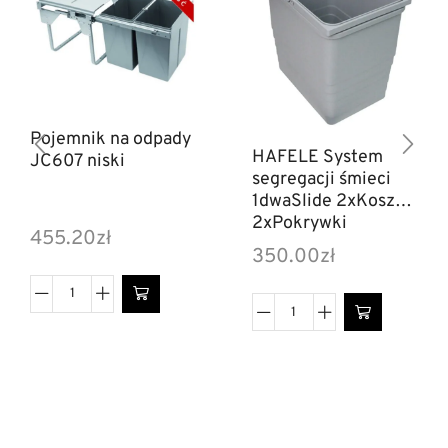
Pojemnik na odpady
HAFELE System
JC607 niski
segregacji śmieci
1dwaSlide 2xKosze
2xPokrywki
455.20
zł
350.00
zł