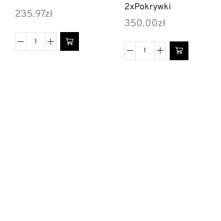
2xPokrywki
235.97
zł
350.00
zł