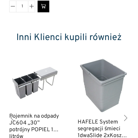
Inni Klienci kupili również
Pojemnik na odpady
HAFELE System
JC604 „30”
segregacji śmieci
potrójny POPIEL 10
1dwaSlide 2xKosze
litrów