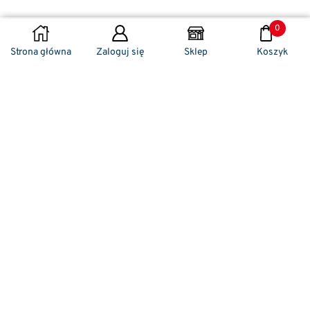
0
DODAJ DO KOSZYKA
Strona główna
Zaloguj się
Sklep
Koszyk
Naszym codziennym zadaniem jest
zwracanie szczególnej uwagi na detale. To w
nich drzemie sekret funkcjonalności oraz
harmonia piękna. Dzięki temu, iż udaje nam
się wprowadzić do oferty sprzedaży
nowoczesne i ergonomiczne w swym
kształcie klamki drzwiowe, jak również
zróżnicowane w swej stylistyce uchwyty