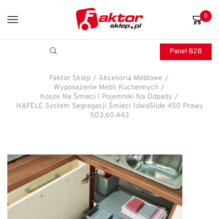
0
Panel B2B
Faktor Sklep
/
Akcesoria Meblowe
/
Wyposażenie Mebli Kuchennych
/
Kosze Na Śmieci I Pojemniki Na Odpady
/
HAFELE System Segregacji Śmieci 1dwaSlide 450 Prawy
503.60.443