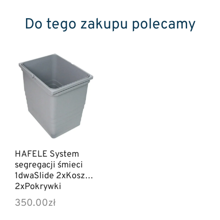
Do tego zakupu polecamy
HAFELE System
segregacji śmieci
1dwaSlide 2xKosze
2xPokrywki
350.00
zł