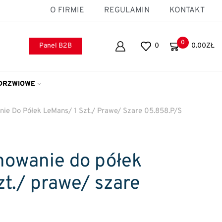
O FIRMIE
REGULAMIN
KONTAKT
0
Panel B2B
0
0.00
ZŁ
DRZWIOWE
e Do Półek LeMans/ 1 Szt./ Prawe/ Szare 05.858.P/S
owanie do półek
zt./ prawe/ szare