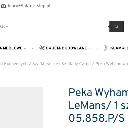
8
biuro@faktorsklep.pl
A MEBLOWE
OKUCIA BUDOWLANE
KLAMKI 
li Kuchennych
/
Szafki, Kosze I Szuflady Cargo
/
Peka Wyhamowani
Peka Wyham
LeMans/ 1 s
05.858.P/S