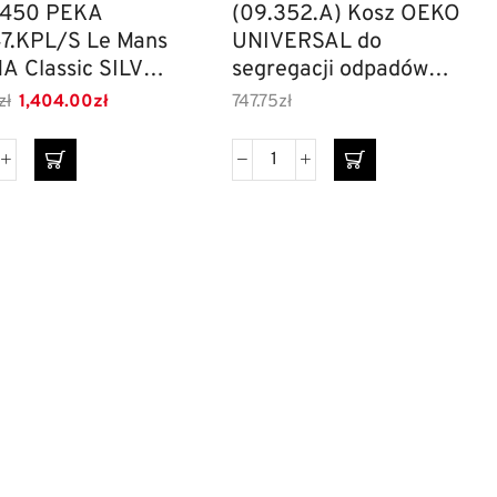
 450 PEKA
(09.352.A) Kosz OEKO
7.KPL/S Le Mans
UNIVERSAL do
A Classic SILVER
segregacji odpadów
Szary Lewa
3X17l
zł
1,404.00
zł
747.75
zł
ki dzielone
Szyldy do drzwi
esoria meblowe
Szuflady