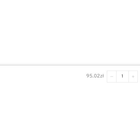
95.02
zł