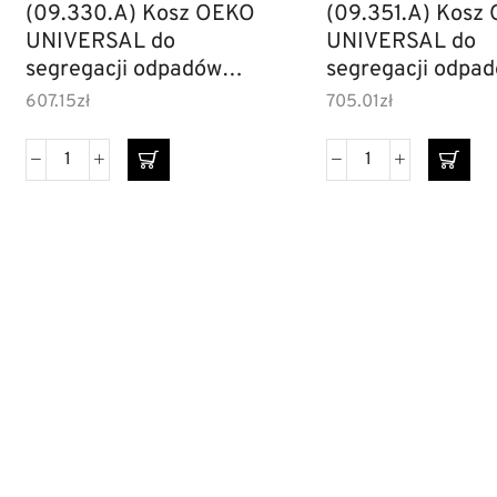
(09.330.A) Kosz OEKO
(09.351.A) Kosz
UNIVERSAL do
UNIVERSAL do
segregacji odpadów
segregacji odpa
2X17L
40+17l
607.15
zł
705.01
zł
DANE
INF
Ko
FIRMY
HENRYK
Mo