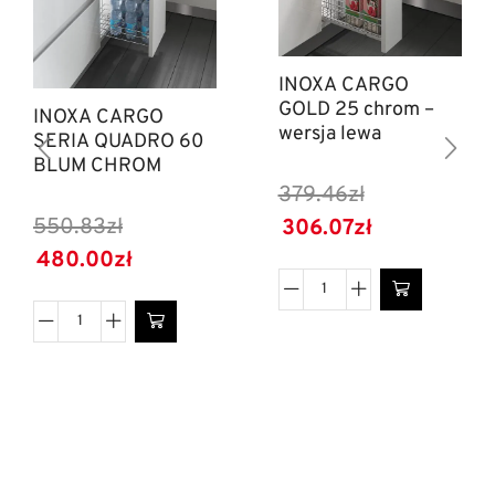
INOXA CARGO
GOLD 25 chrom –
INOXA CARGO
wersja lewa
SERIA QUADRO 60
BLUM CHROM
379.46
zł
550.83
zł
306.07
zł
480.00
zł