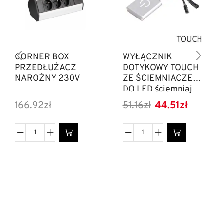
CORNER BOX
WYŁĄCZNIK
PRZEDŁUŻACZ
DOTYKOWY TOUCH
NAROŻNY 230V
ZE ŚCIEMNIACZEM
DO LED ściemniaj
dotykiem
166.92
zł
51.16
zł
44.51
zł