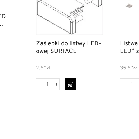
ED
Zaślepki do listwy LED-
Listwa L
owej SURFACE
LED” 
2.60
zł
35.67
zł