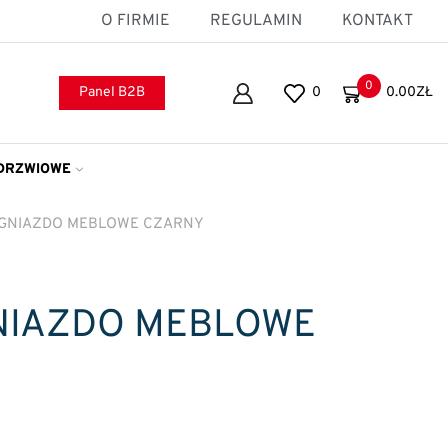
O FIRMIE
REGULAMIN
KONTAKT
0
Panel B2B
0
0.00
ZŁ
DRZWIOWE
X GNIAZDO MEBLOWE CZARNY
GNIAZDO MEBLOWE