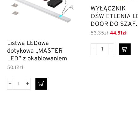
WYŁĄCZNIK
OŚWIETLENIA L
DOOR DO SZAF
PRZESUWNYCH
53.35
zł
44.51
zł
Listwa LEDowa
dotykowa „MASTER
LED” z okablowaniem
50.12
zł