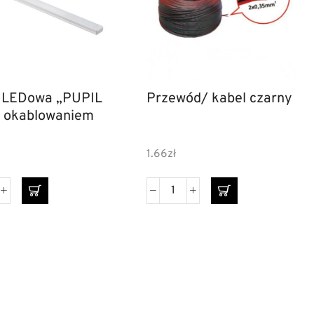
EDowa „PUPIL
Przewód/ kabel czarny
z okablowaniem
1.66
zł