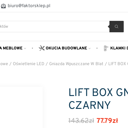
8
biuro@faktorsklep.pl
A MEBLOWE
OKUCIA BUDOWLANE
KLAMKI 
lowe
/
Oświetlenie LED
/
Gniazda Wpuszczane W Blat
/
LIFT BO
LIFT BOX 
CZARNY
143.62
zł
77.79
zł