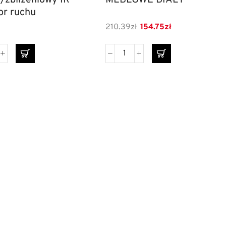
/zbliżeniowy IR-
MEBLOWE BIAŁY
or ruchu
210.39
zł
154.75
zł
ki dzielone
Szyldy do drzwi
esoria meblowe
Szuflady
YALE