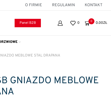
O FIRMIE
REGULAMIN
KONTAKT
0
Panel B2B
0
0.00
ZŁ
DRZWIOWE
 GNIAZDO MEBLOWE STAL DRAPANA
USB GNIAZDO MEBLOWE
ANA