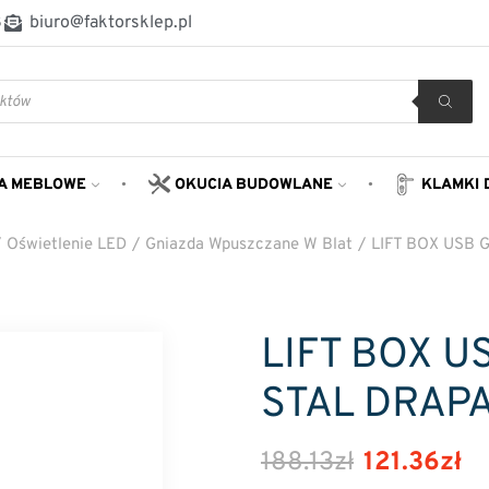
8
biuro@faktorsklep.pl
A MEBLOWE
OKUCIA BUDOWLANE
KLAMKI 
/
Oświetlenie LED
/
Gniazda Wpuszczane W Blat
/
LIFT BOX USB
LIFT BOX 
STAL DRAP
188.13
zł
121.36
zł