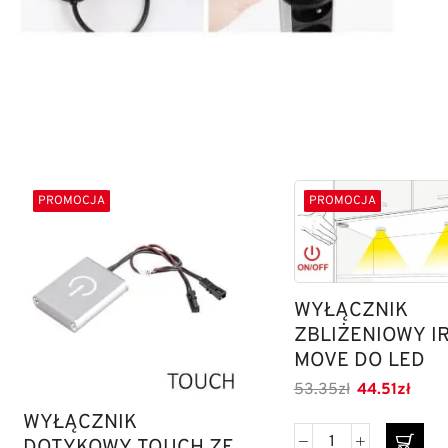
PROMOCJA
PROMOCJA
WYŁĄCZNIK
ZBLIŻENIOWY I
MOVE DO LED
53.35
zł
44.51
zł
WYŁĄCZNIK