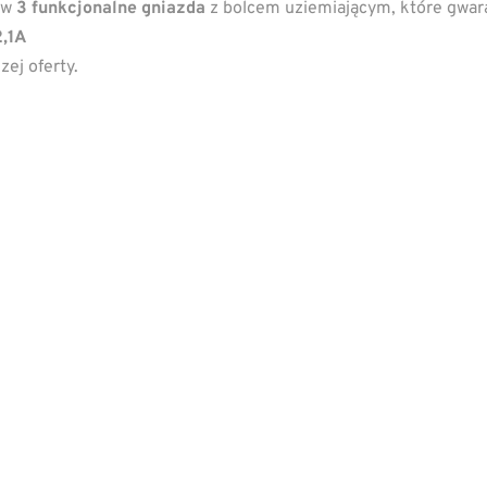
 w
3 funkcjonalne gniazda
z bolcem uziemiającym, które gwar
,1A
ej oferty.