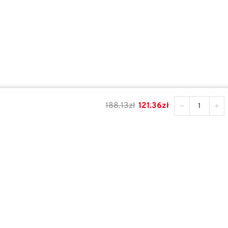
188.13
zł
121.36
zł