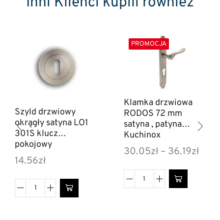
Inni Klienci kupili również
PROMOCJA
Klamka drzwiowa
Szyld drzwiowy
RODOS 72 mm
okrągły satyna LO1
satyna , patyna
301S klucz
Kuchinox
pokojowy
30.05
zł
–
36.19
zł
14.56
zł