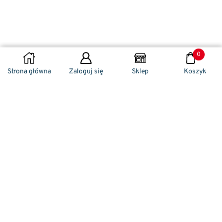
0
DODAJ DO KOSZYKA
Strona główna
Zaloguj się
Sklep
Koszyk
Naszym codziennym zadaniem jest
zwracanie szczególnej uwagi na detale. To w
nich drzemie sekret funkcjonalności oraz
harmonia piękna. Dzięki temu, iż udaje nam
się wprowadzić do oferty sprzedaży