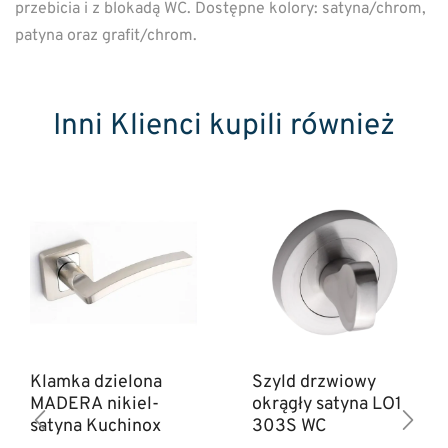
przebicia i z blokadą WC. Dostępne kolory: satyna/chrom,
patyna oraz grafit/chrom.
Inni Klienci kupili również
Klamka dzielona
Szyld drzwiowy
MADERA nikiel-
okrągły satyna LO1
satyna Kuchinox
303S WC