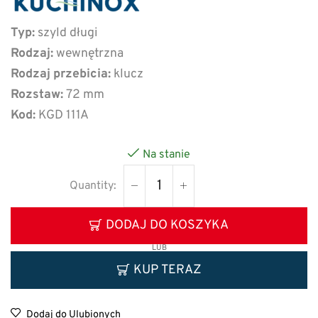
Typ:
szyld długi
Rodzaj:
wewnętrzna
Rodzaj przebicia:
klucz
Rozstaw:
72 mm
Kod:
KGD 111A
Na stanie
DODAJ DO KOSZYKA
LUB
KUP TERAZ
Dodaj do Ulubionych