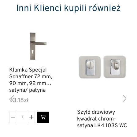
Inni Klienci kupili również
Klamka Specjal
Schaffner 72 mm,
90 mm, 92 mm
satyna/ patyna
93.18
zł
Szyld drzwiowy
kwadrat chrom-
satyna LK4 103S WC