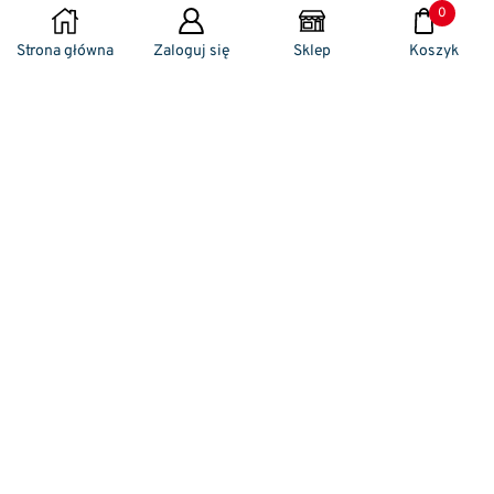
0
DODAJ DO KOSZYKA
Strona główna
Zaloguj się
Sklep
Koszyk
Naszym codziennym zadaniem jest
zwracanie szczególnej uwagi na detale. To w
nich drzemie sekret funkcjonalności oraz
harmonia piękna. Dzięki temu, iż udaje nam
się wprowadzić do oferty sprzedaży
nowoczesne i ergonomiczne w swym
kształcie klamki drzwiowe, jak również
zróżnicowane w swej stylistyce uchwyty
meblowe – jesteśmy w stanie zaproponować