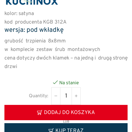
kolor: satyna
kod producenta KGB 312A
wersja: pod wkładkę
grubość trzpienia 8x8mm
w komplecie zestaw śrub montażowych
cena dotyczy dwóch klamek – na jedną i drugą stronę
drzwi
Na stanie
DODAJ DO KOSZYKA
LUB
KUP TERAZ