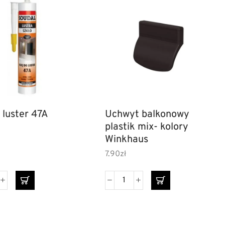
 luster 47A
Uchwyt balkonowy
plastik mix- kolory
Winkhaus
7.90
zł