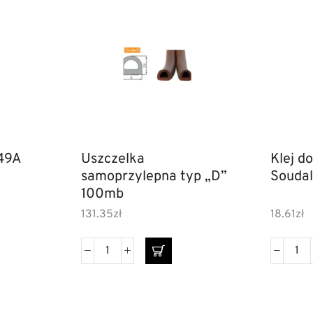
49A
Uszczelka
Klej do
samoprzylepna typ „D”
Soudal
100mb
131.35
zł
18.61
zł