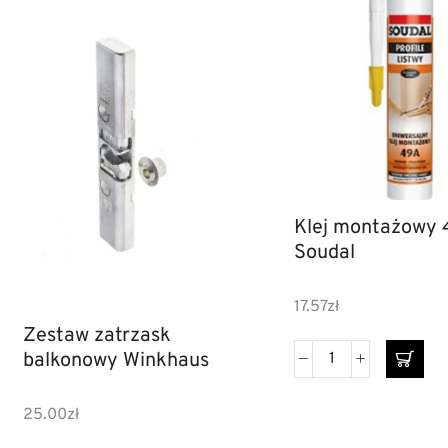
Klej montażowy 
Soudal
17.57
zł
Zestaw zatrzask
balkonowy Winkhaus
25.00
zł