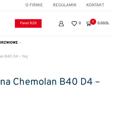
O FIRMIE
REGULAMIN
KONTAKT
0
Panel B2B
0
0.00
ZŁ
DRZWIOWE
an B40 D4 – 1kg
wna Chemolan B40 D4 –