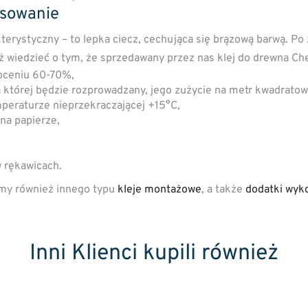
osowanie
erystyczny – to lepka ciecz, cechująca się brązową barwą. Po
eż wiedzieć o tym, że sprzedawany przez nas klej do drewna C
goceniu 60-70%,
a której będzie rozprowadzany, jego zużycie na metr kwadratow
eraturze nieprzekraczającej +15°C,
 na papierze,
 rękawicach.
my również innego typu
kleje montażowe
, a także
dodatki wyk
Inni Klienci kupili również