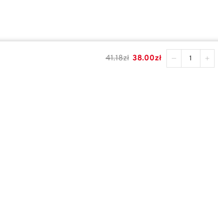
41.18
zł
38.00
zł