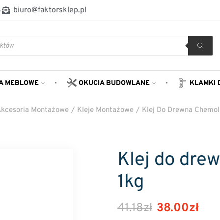
8
biuro@faktorsklep.pl
A MEBLOWE
OKUCIA BUDOWLANE
KLAMKI 
kcesoria Montażowe
/
Kleje Montażowe
/
Klej Do Drewna Chemol
Klej do dre
1kg
41.18
zł
38.00
zł