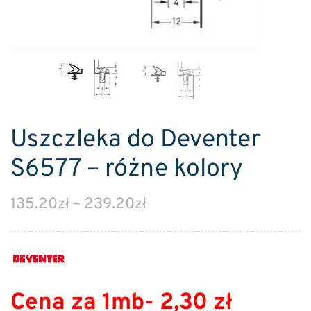
Uszczleka do Deventer
S6577 – różne kolory
135.20
zł
–
239.20
zł
Cena za 1mb- 2,30 zł