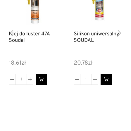
Klej do luster 47A
Silikon uniwersalny
Soudal
SOUDAL
18.61
zł
20.78
zł