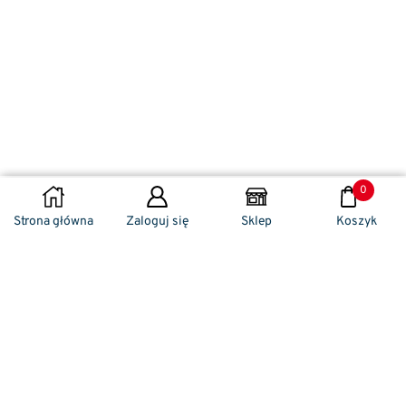
0
WYBIERZ OPCJE
Strona główna
Zaloguj się
Sklep
Koszyk
Naszym codziennym zadaniem jest
zwracanie szczególnej uwagi na detale. To w