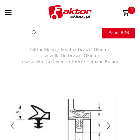
0
Panel B2B
Faktor Sklep
/
Montaż Drzwi I Okien
/
Uszczelki Do Drzwi I Okien
/
Uszczleka Do Deventer S6577 – Różne Kolory