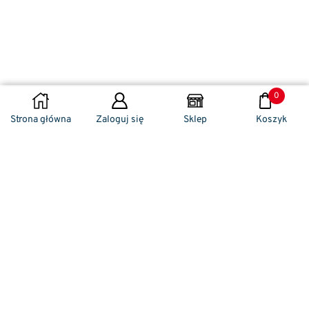
0
DODAJ DO KOSZYKA
Strona główna
Zaloguj się
Sklep
Koszyk
Naszym codziennym zadaniem jest
zwracanie szczególnej uwagi na detale. To w
nich drzemie sekret funkcjonalności oraz
harmonia piękna. Dzięki temu, iż udaje nam