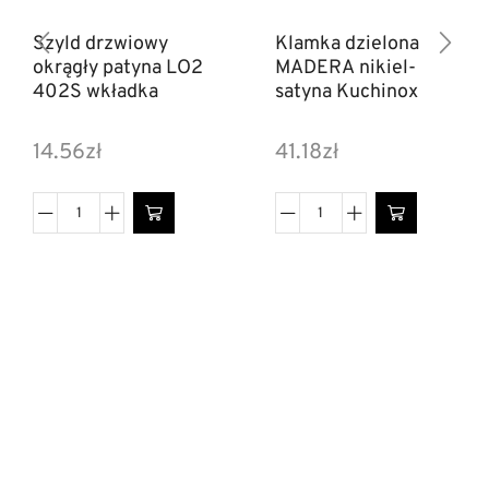
Szyld drzwiowy
Klamka dzielona
okrągły patyna LO2
MADERA nikiel-
402S wkładka
satyna Kuchinox
14.56
zł
41.18
zł