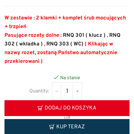
W zestawie : 2 klamki + komplet śrub mocujących
+ trzpień
Pasujące rozety dolne :
RNQ 301 ( klucz )
,
RNQ
302 ( wkładka )
,
RNQ 303 ( WC)
( Klikając w
nazwy rozet, zostaną Państwo automatycznie
przekierowani )
Na stanie
DODAJ DO KOSZYKA
LUB
KUP TERAZ