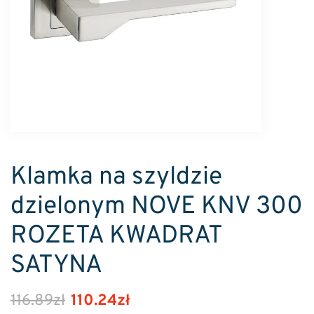
Klamka na szyldzie
dzielonym NOVE KNV 300
ROZETA KWADRAT
SATYNA
116.89
zł
110.24
zł