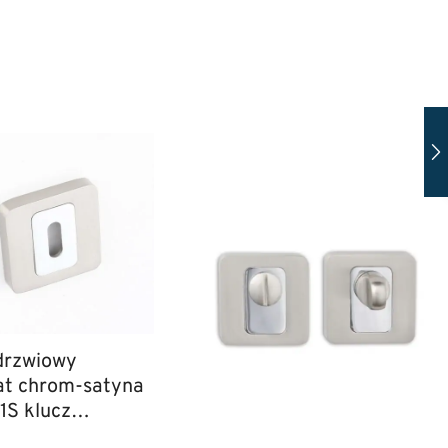
drzwiowy
at chrom-satyna
1S klucz
owy