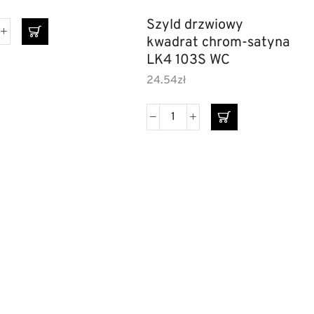
Szyld drzwiowy
kwadrat chrom-satyna
LK4 103S WC
24.54
zł
ki dzielone
Szyldy do drzwi