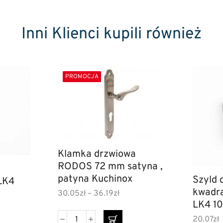
Inni Klienci kupili również
PROMOCJA
Klamka drzwiowa
RODOS 72 mm satyna ,
patyna Kuchinox
Szyld 
LK4
kwadr
30.05
zł
–
36.19
zł
LK4 10
pokoj
20.07
zł