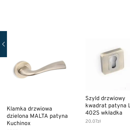
Szyld drzwiowy
kwadrat patyna 
Klamka drzwiowa
402S wkładka
dzielona MALTA patyna
20.07
zł
Kuchinox