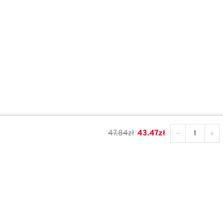
47.84
zł
43.47
zł