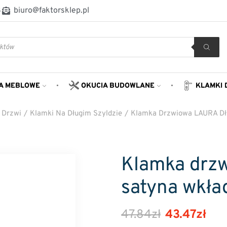
8
biuro@faktorsklep.pl
A MEBLOWE
OKUCIA BUDOWLANE
KLAMKI 
 Drzwi
/
Klamki Na Długim Szyldzie
/
Klamka Drzwiowa LAURA Dłu
Klamka drzw
satyna wkła
47.84
zł
43.47
zł