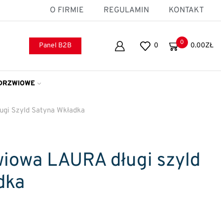
O FIRMIE
REGULAMIN
KONTAKT
0
Panel B2B
0
0.00
ZŁ
DRZWIOWE
gi Szyld Satyna Wkładka
iowa LAURA długi szyld
dka