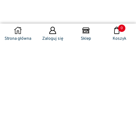
0
DODAJ DO KOSZYKA
Strona główna
Zaloguj się
Sklep
Koszyk
Naszym codziennym zadaniem jest
zwracanie szczególnej uwagi na detale. To w
nich drzemie sekret funkcjonalności oraz
harmonia piękna. Dzięki temu, iż udaje nam
się wprowadzić do oferty sprzedaży
nowoczesne i ergonomiczne w swym