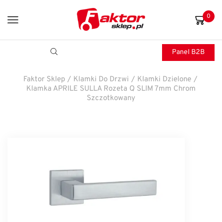
0
Panel B2B
Faktor Sklep
/
Klamki Do Drzwi
/
Klamki Dzielone
/
Klamka APRILE SULLA Rozeta Q SLIM 7mm Chrom
Szczotkowany