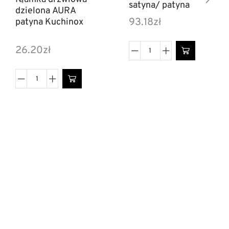
satyna/ patyna
dzielona AURA
93.18
zł
patyna Kuchinox
26.20
zł