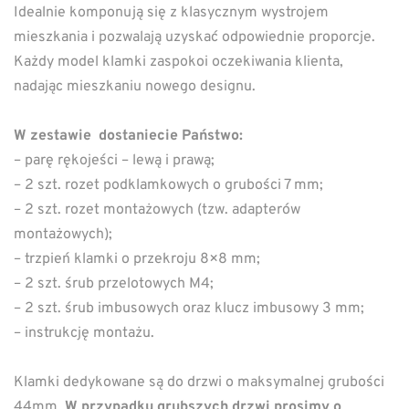
Idealnie komponują się z klasycznym wystrojem
mieszkania i pozwalają uzyskać odpowiednie proporcje.
Każdy model klamki zaspokoi oczekiwania klienta,
nadając mieszkaniu nowego designu.
W zestawie dostaniecie Państwo:
– parę rękojeści – lewą i prawą;
– 2 szt. rozet podklamkowych o grubości 7 mm;
– 2 szt. rozet montażowych (tzw. adapterów
montażowych);
– trzpień klamki o przekroju 8×8 mm;
– 2 szt. śrub przelotowych M4;
– 2 szt. śrub imbusowych oraz klucz imbusowy 3 mm;
– instrukcję montażu.
Klamki dedykowane są do drzwi o maksymalnej grubości
44mm.
W przypadku grubszych drzwi prosimy o