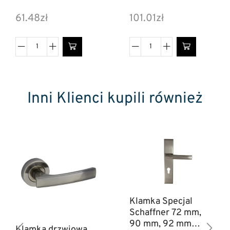
61.48
zł
101.01
zł
Inni Klienci kupili również
Klamka Specjal
Schaffner 72 mm,
90 mm, 92 mm
Klamka drzwiowa